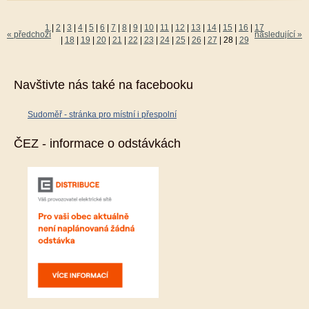
1
|
2
|
3
|
4
|
5
|
6
|
7
|
8
|
9
|
10
|
11
|
12
|
13
|
14
|
15
|
16
|
17
« předchozí
následující »
|
18
|
19
|
20
|
21
|
22
|
23
|
24
|
25
|
26
|
27
|
28
|
29
Navštivte nás také na facebooku
Sudoměř - stránka pro místní i přespolní
ČEZ - informace o odstávkách