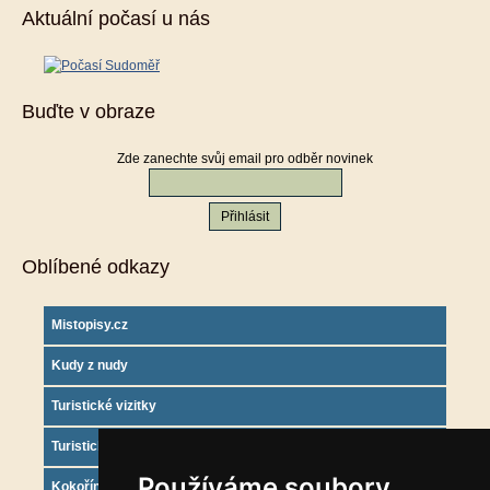
Aktuální počasí u nás
Buďte v obraze
Zde zanechte svůj email pro odběr novinek
Oblíbené odkazy
Mistopisy.cz
Kudy z nudy
Turistické vizitky
Turistický deník
Používáme soubory
Kokořínsko info