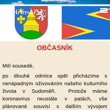
Update cookies preferences
Sudoměř
Kulturní občasník únor 2022
SUDOMĚRSKÝ KULTURNÍ
OBČASNÍK
Milí sousedé,
po dlouhé odmlce opět přicházíme s
nenápadným oživováním našeho kulturního
života v Sudoměři. Protože máme
koronavirus neustále v patách, vše
plánované souvisí s dalším vývojem