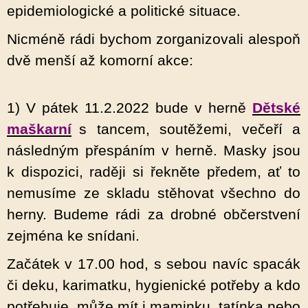
epidemiologické a politické situace.
Nicméně rádi bychom zorganizovali alespoň
dvě menší až komorní akce:
1) V pátek 11.2.2022 bude v herně
Dětské
maškarní
s tancem, soutěžemi, večeří a
následným přespáním v herně. Masky jsou
k dispozici, raději si řekněte předem, ať to
nemusíme ze skladu stěhovat všechno do
herny. Budeme rádi za drobné občerstvení
zejména ke snídani.
Začátek v 17.00 hod, s sebou navíc spacák
či deku, karimatku, hygienické potřeby a kdo
potřebuje, může mít i maminku, tatínka nebo