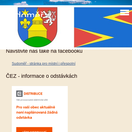
Update cookies preferences
Sudoměř
Rekonstrukce dětského hřiště na návsi
Navštivte nás také na facebooku
Sudoměř - stránka pro místní i přespolní
ČEZ - informace o odstávkách