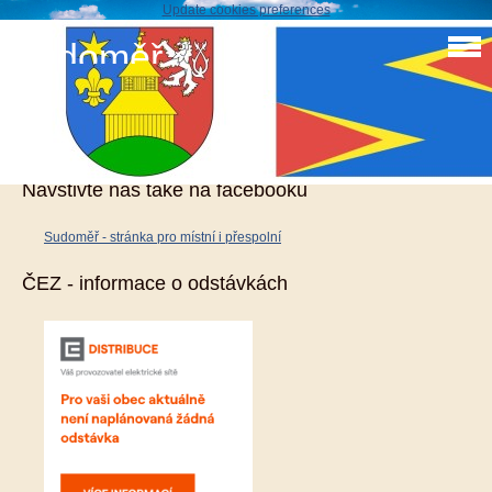
Update cookies preferences
Sudoměř
Historie železničního muzea
Navštivte nás také na facebooku
Sudoměř - stránka pro místní i přespolní
ČEZ - informace o odstávkách