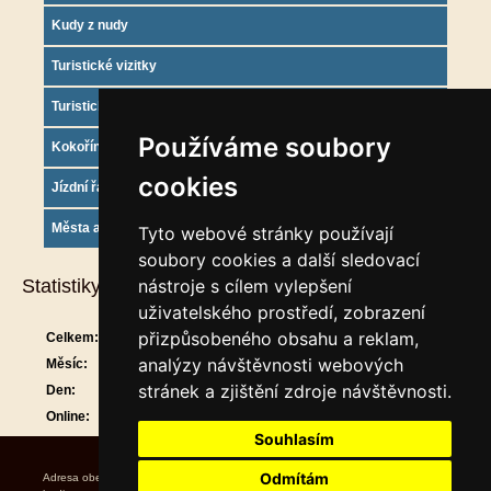
Kudy z nudy
Turistické vizitky
Turistický deník
Používáme soubory
Kokořínsko info
cookies
Jízdní řády
Města a obce
Tyto webové stránky používají
soubory cookies a další sledovací
Statistiky
nástroje s cílem vylepšení
uživatelského prostředí, zobrazení
přizpůsobeného obsahu a reklam,
Celkem:
912342
analýzy návštěvnosti webových
Měsíc:
30365
stránek a zjištění zdroje návštěvnosti.
Den:
1546
Online:
26
Souhlasím
Odmítám
Adresa obecního úřadu Úřední