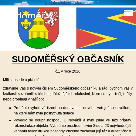
Update cookies preferences
Sudoměř
Sudoměřský občasník 1/2020
24. 2. 2020
SUDOMĚŘSKÝ OBČASNÍK
č.1 v roce 2020
Milí sousedé a přátelé,
zdravíme Vás s novým číslem Sudoměřského občasníku a rádi bychom vás v
krátkosti seznámili s těmi nejdůležitějšími událostmi, které se nyní řeší, řešily,
nebo probíhají v naší obci.
Proběhlo výběrové řízení na dodavatele nového veřejného osvětlení,
na které nám byla poskytnuta dotace
Povedlo se koupit hospodu U Nováků a nyní jsme ve fázi příprav
rekonstrukce objektu. Vybíráme prostřednictvím Studia 23 nejvhodnější
variantu rekonstrukce hospody, chceme zachovat její ráz a autentičnost