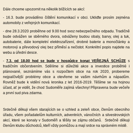
Dále chceme upozornit na několik blížících se akcí:
- 16.3. bude prováděno čištění komunikací v obci. Ukliďte prosím zejména
automobily z veřejných komunikací.
- dne 28.3.2020 proběhne od 9.00 hod svoz nebezpečného odpadu. Tradičně
bude odvážen se sběrného dvora, odváženy budou obaly, barvy, olej a tuk,
autobaterie, dále kompletní elektrozařízení, drobné baterie a monočlánky a
motorový a převodový olej bez příměsí a nečistot. Konkrétní popis najdete na
webu a úřední desce.
-
7.3. od 18.00 hod se bude v hospůdce konat VEŘEJNÁ SCHŮZE
s
tradičním občerstvením. Sdělíme si důležité akce a investice proběhlé i
plánované, seznámíme vás s rozpočtem obce na rok 2020, probereme
nejpalčivější problémy obce a otevřeme se vašim návrhům a nápadům.
Rovněž bude k vidění nová kronika z let 2016-2019. Těšíme se na hojnou
účast, ať je vidět, že chod Sudoměře zajímá všechny! Připravena bude večeře
a první sud piva zdarma.
Srdečně děkuji všem starajících se o vzhled a zeleň obce, členům obecního
úřadu, všem pořadatelům kulturních, adventních, vánočních a silvestrovských
akcí, které se konaly v Sudoměři a těšily se zájmu občanů. Srdečně děkuji
členům klubu důchodců, kteří vždy pomůžou a mají srdce na správném místě.