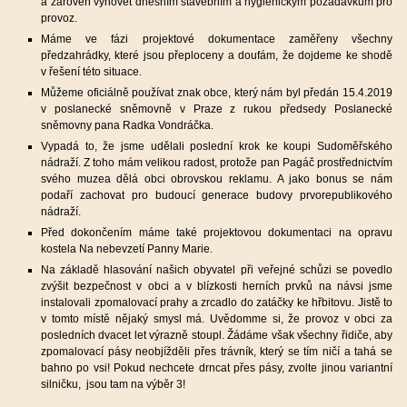
a zároveň vyhovět dnešním stavebním a hygienickým požadavkům pro
provoz.
Máme ve fázi projektové dokumentace zaměřeny všechny
předzahrádky, které jsou přeploceny a doufám, že dojdeme ke shodě
v řešení této situace.
Můžeme oficiálně používat znak obce, který nám byl předán 15.4.2019
v poslanecké sněmovně v Praze z rukou předsedy Poslanecké
sněmovny pana Radka Vondráčka.
Vypadá to, že jsme udělali poslední krok ke koupi Sudoměřského
nádraží. Z toho mám velikou radost, protože pan Pagáč prostřednictvím
svého muzea dělá obci obrovskou reklamu. A jako bonus se nám
podaří zachovat pro budoucí generace budovy prvorepublikového
nádraží.
Před dokončením máme také projektovou dokumentaci na opravu
kostela Na nebevzetí Panny Marie.
Na základě hlasování našich obyvatel při veřejné schůzi se povedlo
zvýšit bezpečnost v obci a v blízkosti herních prvků na návsi jsme
instalovali zpomalovací prahy a zrcadlo do zatáčky ke hřbitovu. Jistě to
v tomto místě nějaký smysl má. Uvědomme si, že provoz v obci za
posledních dvacet let výrazně stoupl. Žádáme však všechny řidiče, aby
zpomalovací pásy neobjížděli přes trávník, který se tím ničí a tahá se
bahno po vsi! Pokud nechcete drncat přes pásy, zvolte jinou variantní
silničku, jsou tam na výběr 3!