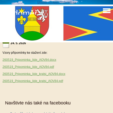
Update cookies preferences
Sudoměř
Tiskopisy námitky proti zřízení akcelerační zóny
větrných elektráren v katastru obce Sudoměř
24. 5. 2026
Vzory připomínky ke stažení zde:
260519_Pripominka_lide_AOV84.docx
260519_Pripominka_lide_AOV84.pdf
260519_Pripominka_lide_kratsi_AOV84.docx
260519_Pripominka_lide_kratsi_AOV84.pdf
Navštivte nás také na facebooku