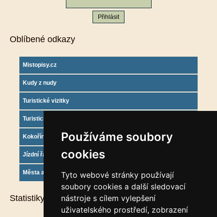
Oblíbené odkazy
Mistopisy.cz
Kudy z nudy
Turistické vizitky
Turistický deník
Používáme soubory
Kokořínsko info
cookies
Jízdní řády
Města a obce
Tyto webové stránky používají
soubory cookies a další sledovací
Statistiky
nástroje s cílem vylepšení
uživatelského prostředí, zobrazení