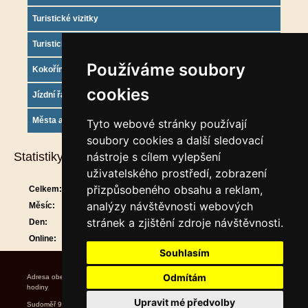
Turistické vizitky
Turistický deník
Používáme soubory
Kokořínsko info
cookies
Jízdní řády
Města a obce
Tyto webové stránky používají
soubory cookies a další sledovací
Statistiky
nástroje s cílem vylepšení
uživatelského prostředí, zobrazení
přizpůsobeného obsahu a reklam,
Celkem:
908765
analýzy návštěvnosti webových
Měsíc:
29641
stránek a zjištění zdroje návštěvnosti.
Den:
917
Online:
15
Souhlasím
Odmítám
Adresa obecního úřadu Úřední
hodiny Starosta Místostarost
Upravit mé předvolby
Sudoměř 9 středa 17.00 ~ 19.00