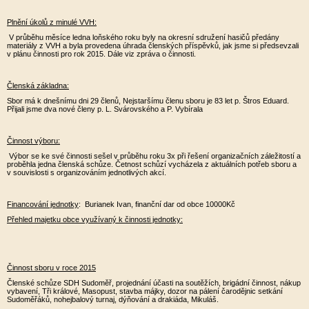
Plnění úkolů z minulé VVH:
V průběhu měsíce ledna loňského roku byly na okresní sdružení hasičů předány
materiály z VVH a byla provedena úhrada členských příspěvků, jak jsme si předsevzali
v plánu činnosti pro rok 2015. Dále viz zpráva o činnosti.
Členská základna:
Sbor má k dnešnímu dni 29 členů, Nejstaršímu členu sboru je 83 let p. Štros Eduard.
Přijali jsme dva nové členy p. L. Svárovského a P. Vybírala
Činnost výboru:
Výbor se ke své činnosti sešel v průběhu roku 3x při řešení organizačních záležitostí a
proběhla jedna členská schůze. Četnost schůzí vycházela z aktuálních potřeb sboru a
v souvislosti s organizováním jednotlivých akcí.
Financování jednotky
: Burianek Ivan, finanční dar od obce 10000Kč
Přehled majetku obce využívaný k činnosti jednotky:
Činnost sboru v roce 2015
Členské schůze SDH Sudoměř, projednání účasti na soutěžích, brigádní činnost, nákup
vybavení, Tři králové, Masopust, stavba májky, dozor na pálení čarodějnic setkání
Sudoměřáků, nohejbalový turnaj, dýňování a drakiáda, Mikuláš.