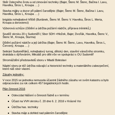
Sběr železného šrotu a od zimování techniky (Bajer, Štenc M. Štenc, Bačina I. Lavu,
Havelka, Štros L, Kroupa ….)
Stavba májky a dozor při pálení čarodějnic (Bajer, Štenc M. Štenc, Bačina I. Lavu,
Havelka, Štros L, Kroupa ….)
brigáda nohejbalové hřiště (Buriánek, Štenc M. Štenc V. Havelka, Štros L. Merta,
Kroupa a dorostenci)
Výborová schůze (čištění a údržba požární nádrže, příprava tréninků,)
Soutěž okrsku 20 v Sudoměři ( Sbor SDH +Hložek, Bajer, Dvořák, Havelka, Štenc V.,
Štenc M., Kroupa, Šturma)
čištění požární nádrže a její údržba (Bajer, Štenc M. Štenc, Lavu, Havelka, Štros L,
Červený, Kroupa ….)
Setkání Sudoměřáků, nohejbalový turnaj, dětský den, stavění vánočního stromku,
drakiáda s dýňováním, Mikuláš pro děti vše ve spolupráci s OU Sudoměř
Shromáždění představitelů sboru v Mladé Boleslavi
Náplní sboru je též údržba stávající a historické techniky a materiálního zabezpečení,
které náš sbor vlastní.
Zásahy jednotky:
V roce 2015 se jednotka nemusela účastnit žádného zásahu ve svém katastru a bylo
odpracováno za rok celkem 457 brigádnických hodin.
Plán činnosti 2016
Odevzdat hlášení o činnosti řádně a v termínu
Účast na VVH okrsku č. 20 dne 6. 2. 2016 v Krásné Vsi
Údržba has. techniky
Stavba máje a dohled nad pálením čarodějnic