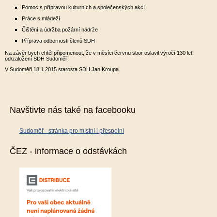
Pomoc s přípravou kulturních a společenských akcí
Práce s mládeží
Čištění a údržba požární nádrže
Příprava odbornosti členů SDH
Na závěr bych chtěl připomenout, že v měsíci červnu sbor oslavil výročí 130 let
od\založení SDH Sudoměř.
V Sudoměři 18.1.2015 starosta SDH Jan Kroupa
Navštivte nás také na facebooku
Sudoměř - stránka pro místní i přespolní
ČEZ - informace o odstávkách