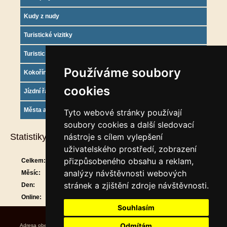
Kudy z nudy
Turistické vizitky
Turistický deník
Používáme soubory
Kokořínsko info
cookies
Jízdní řády
Města a obce
Tyto webové stránky používají
soubory cookies a další sledovací
Statistiky
nástroje s cílem vylepšení
uživatelského prostředí, zobrazení
přizpůsobeného obsahu a reklam,
Celkem:
913786
analýzy návštěvnosti webových
Měsíc:
30650
stránek a zjištění zdroje návštěvnosti.
Den:
1120
Online:
16
Souhlasím
Odmítám
Adresa obecního úřadu Úřední