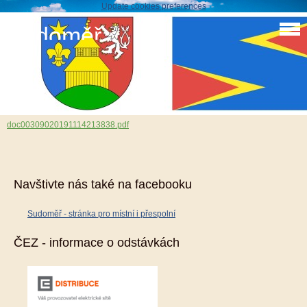
Update cookies preferences
Sudoměř
Rozpočtové opatření 12/2019
30. 9. 2019
doc00309020191114213838.pdf
Navštivte nás také na facebooku
Sudoměř - stránka pro místní i přespolní
ČEZ - informace o odstávkách