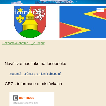
Update cookies preferences
Sudoměř
Rozpočtové opatření 3_2019
28. 2. 2019
Rozpočtové opatření 3_2019.pdf
Navštivte nás také na facebooku
Sudoměř - stránka pro místní i přespolní
ČEZ - informace o odstávkách