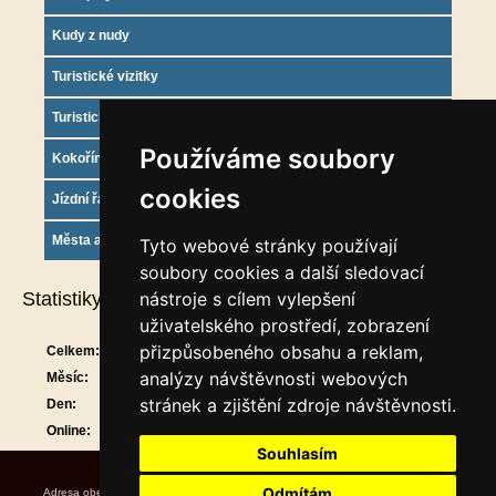
Kudy z nudy
Turistické vizitky
Turistický deník
Používáme soubory
Kokořínsko info
cookies
Jízdní řády
Města a obce
Tyto webové stránky používají
soubory cookies a další sledovací
Statistiky
nástroje s cílem vylepšení
uživatelského prostředí, zobrazení
přizpůsobeného obsahu a reklam,
Celkem:
911716
analýzy návštěvnosti webových
Měsíc:
30047
stránek a zjištění zdroje návštěvnosti.
Den:
1458
Online:
21
Souhlasím
Odmítám
Adresa obecního úřadu Úřední