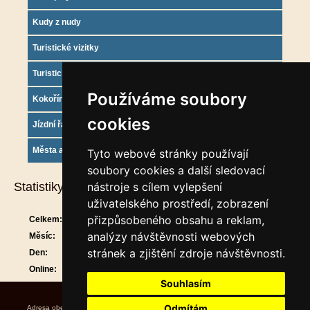
Kudy z nudy
Turistické vizitky
Turistický deník
Používáme soubory
Kokořínsko info
cookies
Jízdní řády
Města a obce
Tyto webové stránky používají
soubory cookies a další sledovací
Statistiky
nástroje s cílem vylepšení
uživatelského prostředí, zobrazení
přizpůsobeného obsahu a reklam,
Celkem:
909736
analýzy návštěvnosti webových
Měsíc:
29521
stránek a zjištění zdroje návštěvnosti.
Den:
878
Online:
10
Souhlasím
Odmítám
Adresa obecního úřadu Úřední