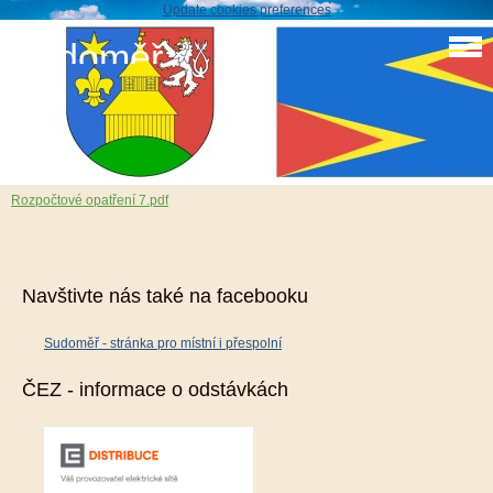
Update cookies preferences
Sudoměř
Rozpočtové opatření 7
7. 8. 2017
Rozpočtové opatření 7.pdf
Navštivte nás také na facebooku
Sudoměř - stránka pro místní i přespolní
ČEZ - informace o odstávkách