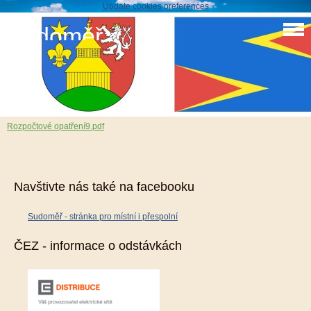
Update cookies preferences
Sudoměř
Rozpočtové opatření 9
1. 10. 2017
Rozpočtové opatření9.pdf
Navštivte nás také na facebooku
Sudoměř - stránka pro místní i přespolní
ČEZ - informace o odstávkách