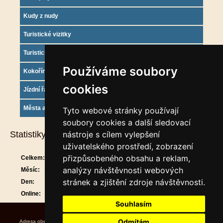
Kudy z nudy
Turistické vizitky
Turistický deník
Používáme soubory
Kokořínsko info
cookies
Jízdní řády
Města a obce
Tyto webové stránky používají
soubory cookies a další sledovací
Statistiky
nástroje s cílem vylepšení
uživatelského prostředí, zobrazení
přizpůsobeného obsahu a reklam,
Celkem:
911412
analýzy návštěvnosti webových
Měsíc:
29926
stránek a zjištění zdroje návštěvnosti.
Den:
1407
Online:
17
Souhlasím
Odmítám
Adresa obecního úřadu Úřední