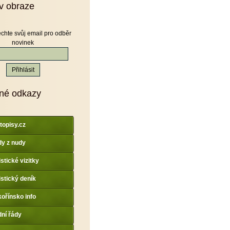
v obraze
chte svůj email pro odběr
novinek
né odkazy
topisy.cz
y z nudy
istické vizitky
istický deník
ořínsko info
dní řády