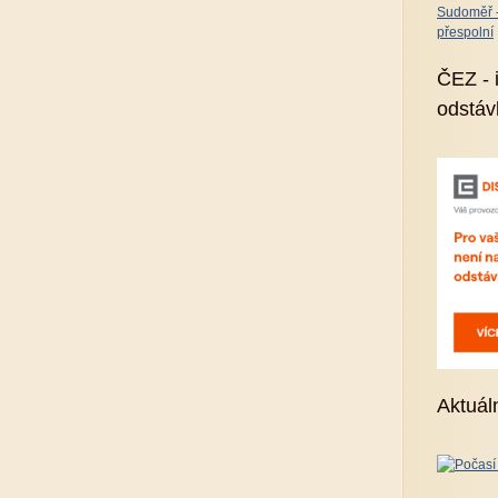
Sudoměř - 
přespolní
ČEZ - 
odstáv
Aktuál