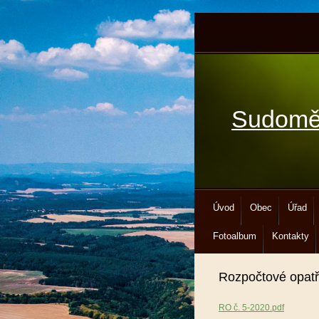
Sudomě
Úvod
Obec
Úřad
Fotoalbum
Kontakty
Rozpočtové opatř
RO č. 5-2020.pdf