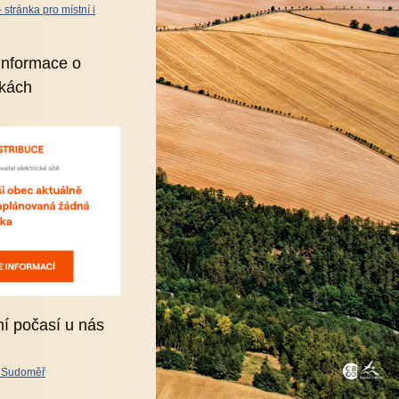
stránka pro místní i
informace o
kách
ní počasí u nás