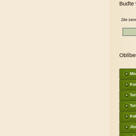
Buďte 
Zde zane
Oblíbe
Mis
Kud
Tur
Tur
Kok
Jíz