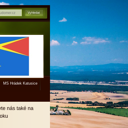
MS Hrádek Katusice
vte nás také na
ooku