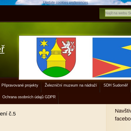
Update cookies preferences
ř
Připravované projekty
Železniční muzeum na nádraží
SDH Sudoměř
Ochrana osobních údajů GDPR
Navšti
ení č.5
faceb