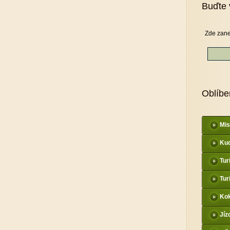
Buďte 
Zde zane
Oblíbe
Mis
Kud
Tur
Tur
Kok
Jíz