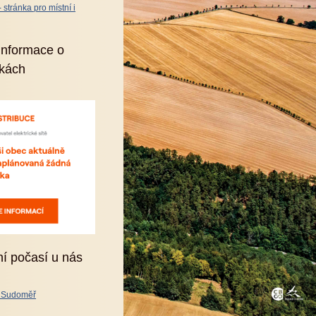
stránka pro místní i
informace o
kách
ní počasí u nás