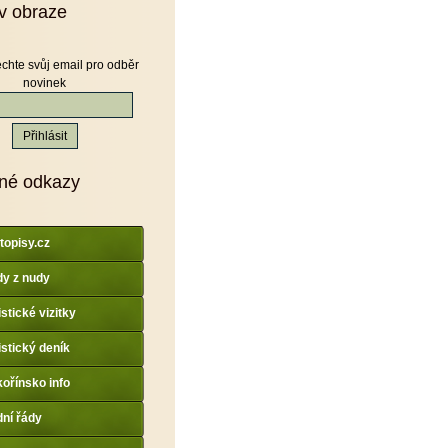
v obraze
chte svůj email pro odběr
novinek
né odkazy
topisy.cz
y z nudy
istické vizitky
istický deník
ořínsko info
dní řády