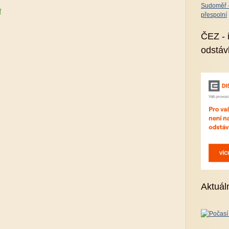
Sudoměř - 
f
přespolní
ČEZ - 
odstáv
Aktuál