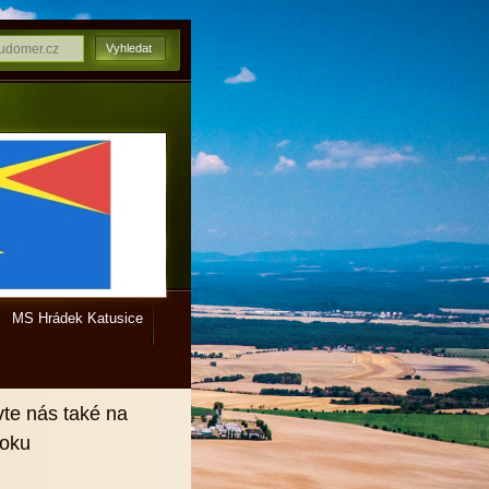
MS Hrádek Katusice
vte nás také na
ooku