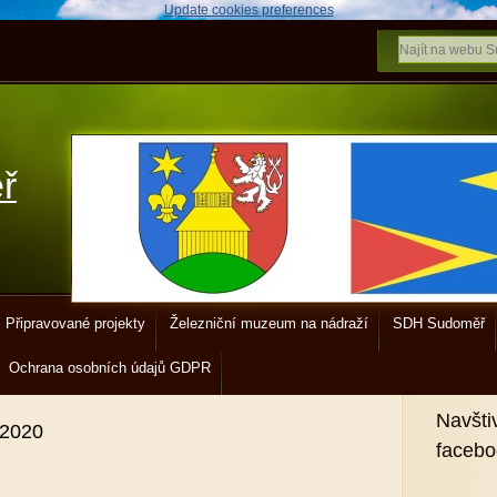
Update cookies preferences
ř
Připravované projekty
Železniční muzeum na nádraží
SDH Sudoměř
Ochrana osobních údajů GDPR
Navšti
.2020
faceb