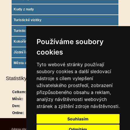
Kudy z nudy
Turistické vizitky
Turistický deník
Používáme soubory
Kokořínsko info
cookies
Jízdní řády
Města a obce
Tyto webové stránky používají
soubory cookies a další sledovací
Statistiky
nástroje s cílem vylepšení
uživatelského prostředí, zobrazení
přizpůsobeného obsahu a reklam,
Celkem:
910440
analýzy návštěvnosti webových
Měsíc:
29766
stránek a zjištění zdroje návštěvnosti.
Den:
1200
Online:
22
Souhlasím
Odmítám
Adresa obecního úřadu Úřední