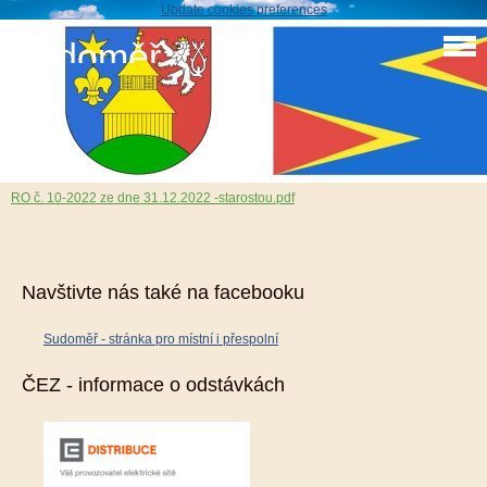
Update cookies preferences
Sudoměř
Schválené rozpočtové opatření č. 10/2022
10. 1. 2023
RO č. 10-2022 ze dne 31.12.2022 -starostou.pdf
Navštivte nás také na facebooku
Sudoměř - stránka pro místní i přespolní
ČEZ - informace o odstávkách