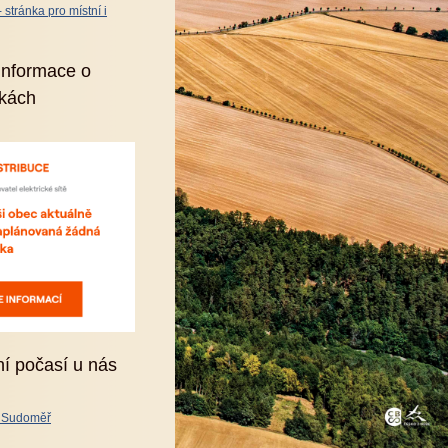
stránka pro místní i
informace o
kách
ní počasí u nás