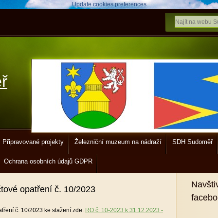
Update cookies preferences
ř
Připravované projekty
Železniční muzeum na nádraží
SDH Sudoměř
Ochrana osobních údajů GDPR
Navšti
tové opatření č. 10/2023
faceb
tření č. 10/2023 ke stažení zde:
RO č. 10-2023 k 31.12.2023 -