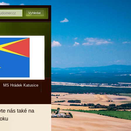
MS Hrádek Katusice
vte nás také na
ooku