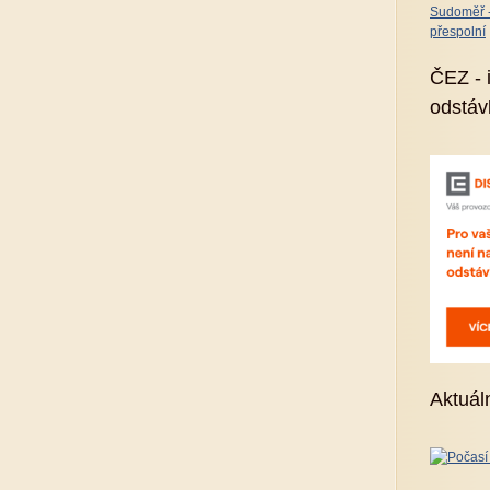
Sudoměř - 
přespolní
ČEZ - 
odstáv
Aktuál