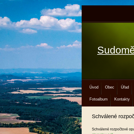
Sudomě
Úvod
Obec
Úřad
Fotoalbum
Kontakty
Schválené rozpoč
Schválené rozpočtové opa