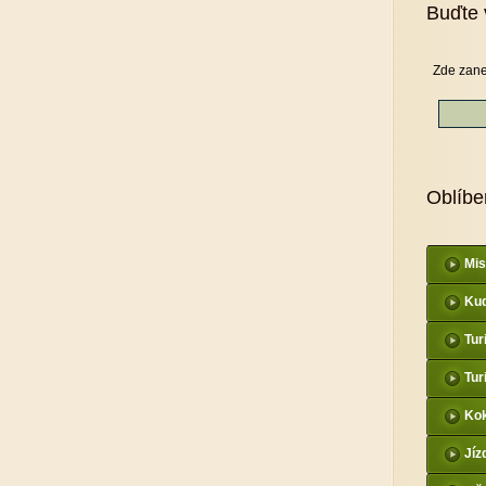
Buďte 
Zde zane
Oblíbe
Mis
Kud
Tur
Tur
Kok
Jíz