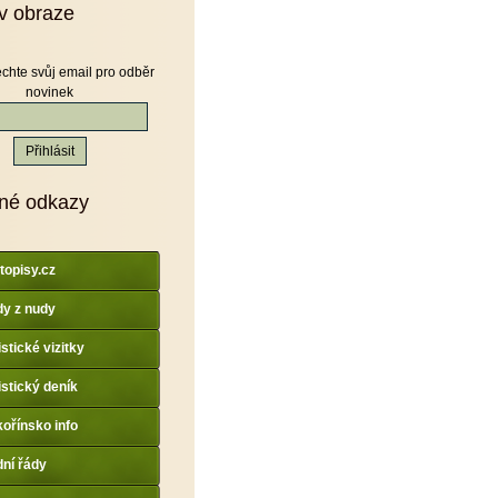
v obraze
chte svůj email pro odběr
novinek
né odkazy
topisy.cz
y z nudy
istické vizitky
istický deník
ořínsko info
dní řády