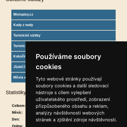
Mistopisy.cz
Kudy z nudy
Turistické vizitky
Turistický deník
Používáme soubory
Kokořínsko info
cookies
Jízdní řády
Města a obce
Tyto webové stránky používají
soubory cookies a další sledovací
Statistiky
nástroje s cílem vylepšení
uživatelského prostředí, zobrazení
přizpůsobeného obsahu a reklam,
Celkem:
911709
analýzy návštěvnosti webových
Měsíc:
30044
stránek a zjištění zdroje návštěvnosti.
Den:
1458
Online:
25