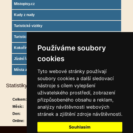
Mistopisy.cz
Kudy z nudy
Turistické vizitky
Turistický deník
Používáme soubory
Kokořínsko info
cookies
Jízdní řády
Města a obce
Tyto webové stránky používají
soubory cookies a další sledovací
Statistiky
nástroje s cílem vylepšení
uživatelského prostředí, zobrazení
přizpůsobeného obsahu a reklam,
Celkem:
911860
analýzy návštěvnosti webových
Měsíc:
30123
stránek a zjištění zdroje návštěvnosti.
Den:
1412
Online:
21
Souhlasím