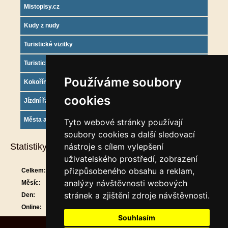
Mistopisy.cz
Kudy z nudy
Turistické vizitky
Turistický deník
Používáme soubory
Kokořínsko info
cookies
Jízdní řády
Města a obce
Tyto webové stránky používají
soubory cookies a další sledovací
Statistiky
nástroje s cílem vylepšení
uživatelského prostředí, zobrazení
přizpůsobeného obsahu a reklam,
Celkem:
909214
analýzy návštěvnosti webových
Měsíc:
29607
stránek a zjištění zdroje návštěvnosti.
Den:
904
Online:
12
Souhlasím