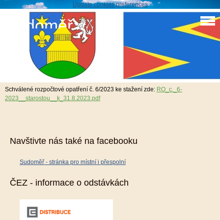
Update cookies preferences
Sudoměř
Schválené rozpočtové opatření č. 6/2023
31. 8. 2023
Schválené rozpočtové opatření č. 6/2023 ke stažení zde:
RO_c._6-
2023__starostou__k_31.8.2023.pdf
Navštivte nás také na facebooku
Sudoměř - stránka pro místní i přespolní
ČEZ - informace o odstávkách