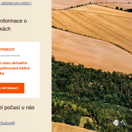
stránka pro místní i
informace o
kách
ní počasí u nás