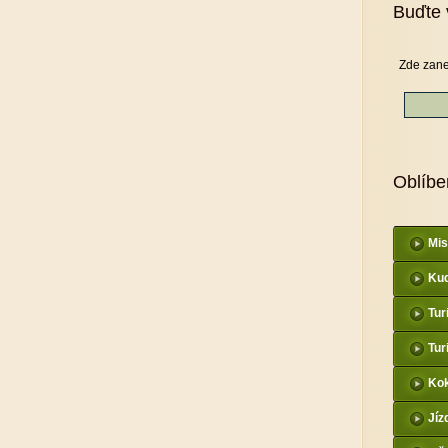
Buďte 
Zde zane
Oblíbe
Mis
Kud
Tur
Tur
Kok
Jíz