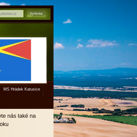
MS Hrádek Katusice
vte nás také na
ooku