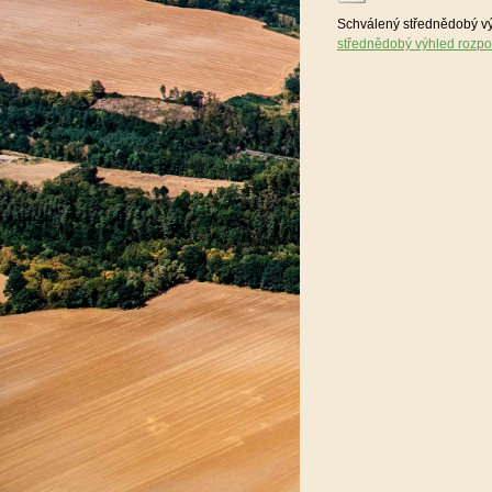
Schválený střednědobý vý
střednědobý výhled rozp