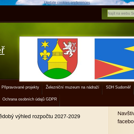
Update cookies preferences
ř
Připravované projekty
Železniční muzeum na nádraží
SDH Sudoměř
Ochrana osobních údajů GDPR
Navšti
ědobý výhled rozpočtu 2027-2029
faceb