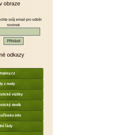
v obraze
chte svůj email pro odběr
novinek
né odkazy
topisy.cz
y z nudy
istické vizitky
istický deník
ořínsko info
dní řády