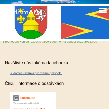
Update cookies preferences
Sudoměř
STŘEDNĚDOBÝ VÝHLED ROZPOČTU OBCE na
období 2020-2022
Střednědobý výhled rozpočtu Obce Sudoměř na období 2020-2022.ods
Navštivte nás také na facebooku
Sudoměř - stránka pro místní i přespolní
ČEZ - informace o odstávkách