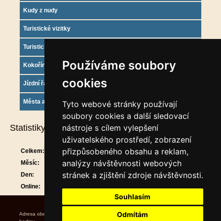
Kudy z nudy
Turistické vizitky
Turistický deník
Používáme soubory
Kokořínsko info
cookies
Jízdní řády
Města a obce
Tyto webové stránky používají
soubory cookies a další sledovací
Statistiky
nástroje s cílem vylepšení
uživatelského prostředí, zobrazení
přizpůsobeného obsahu a reklam,
Celkem:
913381
analýzy návštěvnosti webových
Měsíc:
30680
stránek a zjištění zdroje návštěvnosti.
Den:
1509
Online:
15
Souhlasím
Odmítám
Adresa obecního úřadu Úřední