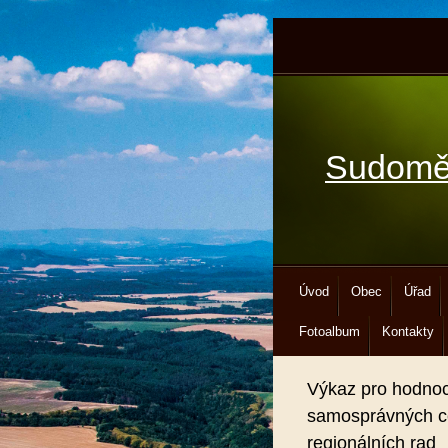
Sudomě
Úvod
Obec
Úřad
Fotoalbum
Kontakty
Výkaz pro hodnoc
samosprávných ce
regionálních rad