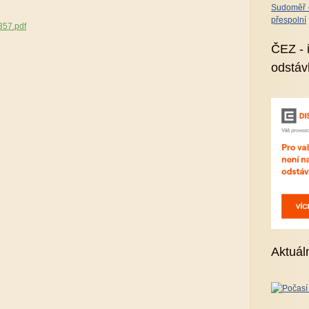
Sudoměř - 
přespolní
57.pdf
ČEZ - 
odstáv
Aktuál