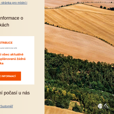
stránka pro místní i
informace o
kách
ní počasí u nás