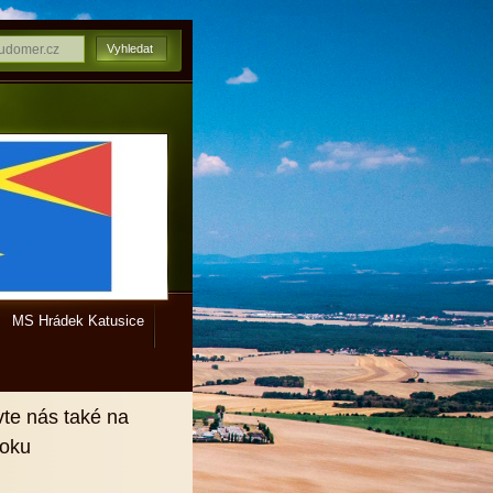
MS Hrádek Katusice
vte nás také na
ooku