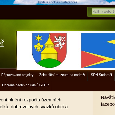
Update cookies preferences
ř
Připravované projekty
Železniční muzeum na nádraží
SDH Sudoměř
Ochrana osobních údajů GDPR
Navšti
ení plnění rozpočtu územních
faceb
lků, dobrovolných svazků obcí a