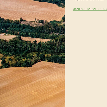
doc009761202211051803