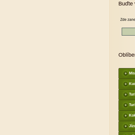
Buďte 
Zde zane
Oblíbe
Mis
Kud
Tur
Tur
Kok
Jíz