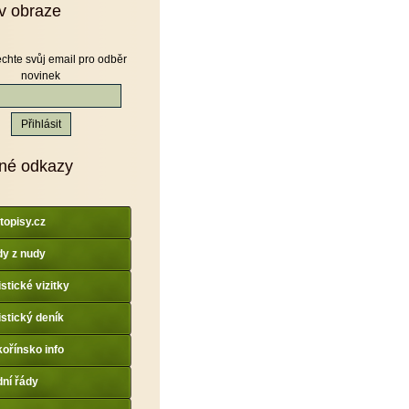
v obraze
chte svůj email pro odběr
novinek
né odkazy
topisy.cz
y z nudy
istické vizitky
istický deník
ořínsko info
dní řády