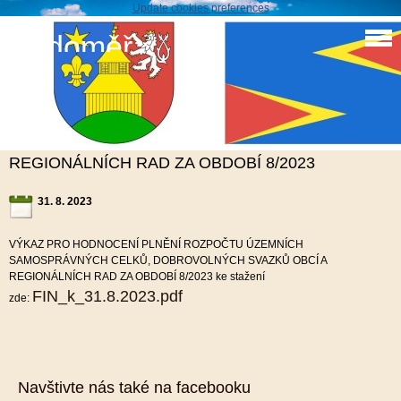
Update cookies preferences
Sudoměř
VÝKAZ PRO HODNOCENÍ PLNĚNÍ
ROZPOČTUÚZEMNÍCH SAMOSPRÁVNÝCH
CELKŮ, DOBROVOLNÝCH SVAZKŮ OBCÍ A
REGIONÁLNÍCH RAD ZA OBDOBÍ 8/2023
31. 8. 2023
VÝKAZ PRO HODNOCENÍ PLNĚNÍ ROZPOČTU ÚZEMNÍCH
SAMOSPRÁVNÝCH CELKŮ, DOBROVOLNÝCH SVAZKŮ OBCÍ A
REGIONÁLNÍCH RAD ZA OBDOBÍ 8/2023 ke stažení
FIN_k_31.8.2023.pdf
zde:
Navštivte nás také na facebooku