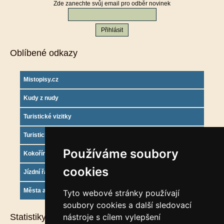
Zde zanechte svůj email pro odběr novinek
Oblíbené odkazy
Mistopisy.cz
Kudy z nudy
Turistické vizitky
Turistický deník
Používáme soubory
Kokořínsko info
cookies
Jízdní řády
Města a obce
Tyto webové stránky používají
soubory cookies a další sledovací
Statistiky
nástroje s cílem vylepšení