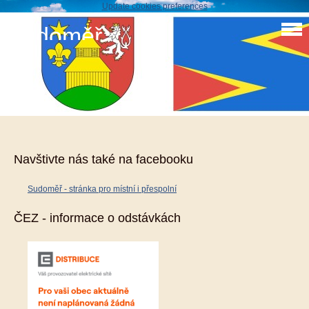
Update cookies preferences
Sudoměř
Změna rozpisu č.2
změna rozpisu č. 2-2022 ze dne 31.5.2022.pdf
Navštivte nás také na facebooku
Sudoměř - stránka pro místní i přespolní
ČEZ - informace o odstávkách