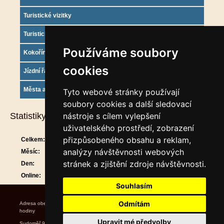
Turistické vizitky
Turistický deník
Používáme soubory
Kokořínsko info
cookies
Jízdní řády
Města a obce
Tyto webové stránky používají
soubory cookies a další sledovací
Statistiky
nástroje s cílem vylepšení
uživatelského prostředí, zobrazení
přizpůsobeného obsahu a reklam,
Celkem:
910454
analýzy návštěvnosti webových
Měsíc:
29775
stránek a zjištění zdroje návštěvnosti.
Den:
1210
Online:
23
Souhlasím
Odmítám
Adresa obecního úřadu Úřední
hodiny Starosta Místostarost
Upravit mé předvolby
Sudoměř 9 středa 17.00 ~ 19.00