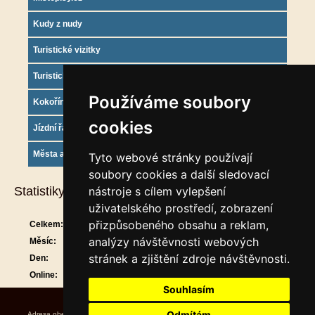
Kudy z nudy
Turistické vizitky
Turistický deník
Používáme soubory
Kokořínsko info
cookies
Jízdní řády
Města a obce
Tyto webové stránky používají
soubory cookies a další sledovací
Statistiky
nástroje s cílem vylepšení
uživatelského prostředí, zobrazení
přizpůsobeného obsahu a reklam,
Celkem:
913266
analýzy návštěvnosti webových
Měsíc:
30645
stránek a zjištění zdroje návštěvnosti.
Den:
1544
Online:
21
Souhlasím
Odmítám
Adresa obecního úřadu Úřední