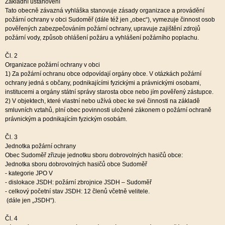
Základní ustanovení
Tato obecně závazná vyhláška stanovuje zásady organizace a provádění
požární ochrany v obci Sudoměř (dále též jen „obec“), vymezuje činnost osob
pověřených zabezpečováním požární ochrany, upravuje zajištění zdrojů
požární vody, způsob ohlášení požáru a vyhlášení požárního poplachu.
Čl. 2
Organizace požární ochrany v obci
1)
Za požární ochranu obce odpovídají orgány obce. V otázkách požární
ochrany jedná s občany, podnikajícími fyzickými a právnickými osobami,
institucemi a orgány státní správy starosta obce nebo jím pověřený zástupce.
2)
V objektech, které vlastní nebo užívá obec ke své činnosti na základě
smluvních vztahů, plní obec povinnosti uložené zákonem o požární ochraně
právnickým a podnikajícím fyzickým osobám.
Čl. 3
Jednotka požární ochrany
Obec Sudoměř zřizuje jednotku sboru dobrovolných hasičů obce:
Jednotka sboru dobrovolných hasičů obce Sudoměř
- kategorie JPO V
- dislokace JSDH: požární zbrojnice JSDH – Sudoměř
- celkový početní stav JSDH: 12 členů včetně velitele.
(dále jen „JSDH“).
Čl. 4