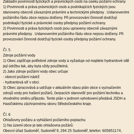
Základní povinnosti fyzických a právnických osob na úseku požární ochrany
1)
Povinnosti a práva právnických osob a podnikajících fyzických jsou
stanoveny obecně závaznými právními a technickými předpisy . Ustanoveními
požárního řádu obce nejsou dotčeny. Při provozování činností dodržují
podnikající fyzické a právnické osoby předpisy požární ochrany.
2)
Povinnosti a práva fyzických osob jsou upraveny obecně závaznými
právními předpisy . Ustanoveními požárního řádu obce nejsou dotčeny. Při
provozování činnosti dodržují fyzické osoby předpisy požární ochrany.
Čl. 5
Zdroje požární vody
1)
Obec zajišťuje potřebné zdroje vody a vyžaduje od majitele hydrantové sítě
její údržbu tak, aby byla vždy použitelná.
2)
Jako zdroje požární vody obec určuje:
-
obecní požární nádrž
-
hydrantová síť v obci.
3)
Obec zpracovává a udržuje v aktuálním stavu plán obce s vyznačením
zdrojů vody pro hašení požárů, čerpacích stanovišť pro požární techniku a
vhodného směru příjezdu. Tento plán v jednom vyhotovení předává JSDH a
Hasičskému záchrannému sboru Středočeského kraje.
Čl. 6
Ohlašovny požáru a vyhlášení požárního poplachu
1)
Na území obce je tato ohlašovna požárů:
Obecní úřad Sudoměř, Sudoměř 9, 294 25 Sudoměř, telefon: 605851174,