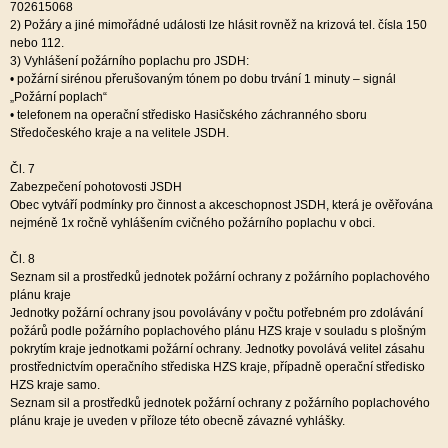
702615068
2)
Požáry a jiné mimořádné události lze hlásit rovněž na krizová tel. čísla 150
nebo 112.
3)
Vyhlášení požárního poplachu pro JSDH:
•
požární sirénou přerušovaným tónem po dobu trvání 1 minuty – signál
„Požární poplach“
•
telefonem na operační středisko Hasičského záchranného sboru
Středočeského kraje a na velitele JSDH.
Čl. 7
Zabezpečení pohotovosti JSDH
Obec vytváří podmínky pro činnost a akceschopnost JSDH, která je ověřována
nejméně 1x ročně vyhlášením cvičného požárního poplachu v obci.
Čl. 8
Seznam sil a prostředků jednotek požární ochrany z požárního poplachového
plánu kraje
Jednotky požární ochrany jsou povolávány v počtu potřebném pro zdolávání
požárů podle požárního poplachového plánu HZS kraje v souladu s plošným
pokrytím kraje jednotkami požární ochrany. Jednotky povolává velitel zásahu
prostřednictvím operačního střediska HZS kraje, případně operační středisko
HZS kraje samo.
Seznam sil a prostředků jednotek požární ochrany z požárního poplachového
plánu kraje je uveden v příloze této obecně závazné vyhlášky.