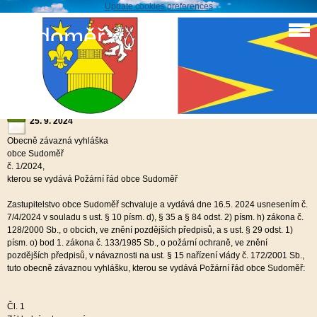
Update cookies preferences
Sudoměř
Obecně závazná vyhláška 1/2024 - Požární řád obce
Sudoměř
25. 9. 2024
Obecně závazná vyhláška
obce Sudoměř
č. 1/2024,
kterou se vydává Požární řád obce Sudoměř
Zastupitelstvo obce Sudoměř schvaluje a vydává dne 16.5. 2024 usnesením č.
7/4/2024 v souladu s ust. § 10 písm. d), § 35 a § 84 odst. 2) písm. h) zákona č.
128/2000 Sb., o obcích, ve znění pozdějších předpisů, a s ust. § 29 odst. 1)
písm. o) bod 1. zákona č. 133/1985 Sb., o požární ochraně, ve znění
pozdějších předpisů, v návaznosti na ust. § 15 nařízení vlády č. 172/2001 Sb.,
tuto obecně závaznou vyhlášku, kterou se vydává Požární řád obce Sudoměř:
Čl. 1