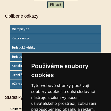
Oblíbené odkazy
Mistopisy.cz
Kudy z nudy
Turistické vizitky
Turistický deník
Používáme soubory
Kokořínsko info
cookies
Jízdní řády
Města a obce
Tyto webové stránky používají
soubory cookies a další sledovací
Statistiky
nástroje s cílem vylepšení
uživatelského prostředí, zobrazení
přizpůsobeného obsahu a reklam,
Celkem:
913813