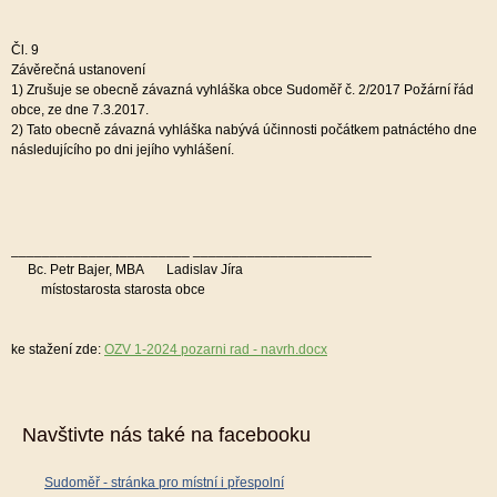
Čl. 9
Závěrečná ustanovení
1)
Zrušuje se obecně závazná vyhláška obce Sudoměř č. 2/2017 Požární řád
obce, ze dne 7.3.2017.
2)
Tato obecně závazná vyhláška nabývá účinnosti počátkem patnáctého dne
následujícího po dni jejího vyhlášení.
_______________________
_______________________
Bc. Petr Bajer, MBA
Ladislav Jíra
místostarosta
starosta obce
ke stažení zde:
OZV 1-2024 pozarni rad - navrh.docx
Navštivte nás také na facebooku
Sudoměř - stránka pro místní i přespolní