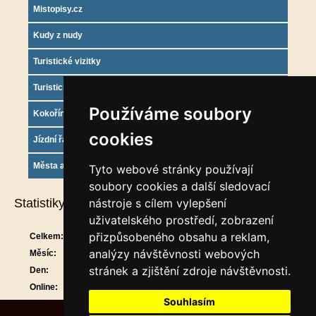
Mistopisy.cz
Kudy z nudy
Turistické vizitky
Turistický deník
Používáme soubory
Kokořínsko info
cookies
Jízdní řády
Města a obce
Tyto webové stránky používají
soubory cookies a další sledovací
Statistiky
nástroje s cílem vylepšení
uživatelského prostředí, zobrazení
přizpůsobeného obsahu a reklam,
Celkem:
909280
analýzy návštěvnosti webových
Měsíc:
29593
stránek a zjištění zdroje návštěvnosti.
Den:
894
Online:
11
Souhlasím