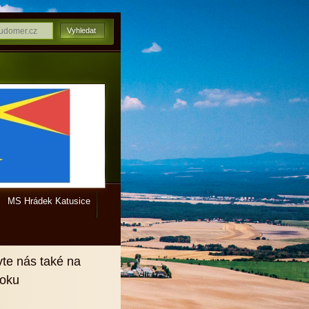
MS Hrádek Katusice
vte nás také na
ooku