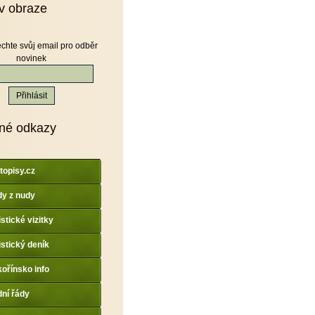
v obraze
chte svůj email pro odběr
novinek
né odkazy
topisy.cz
y z nudy
istické vizitky
istický deník
ořínsko info
dní řády