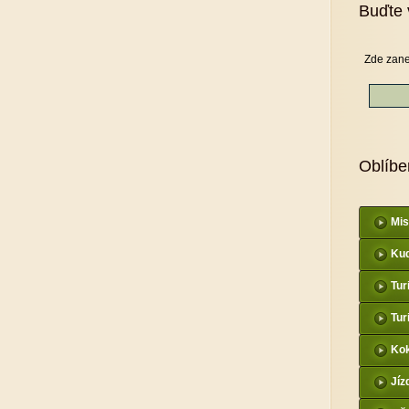
Buďte 
Zde zane
Oblíbe
Mis
Kud
Tur
Tur
Kok
Jíz