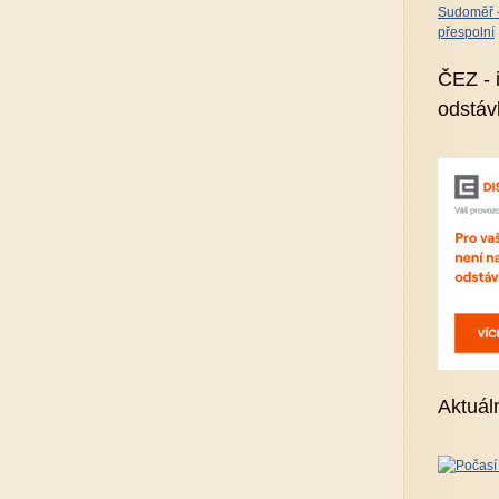
Sudoměř - 
přespolní
ČEZ - 
odstáv
Aktuál