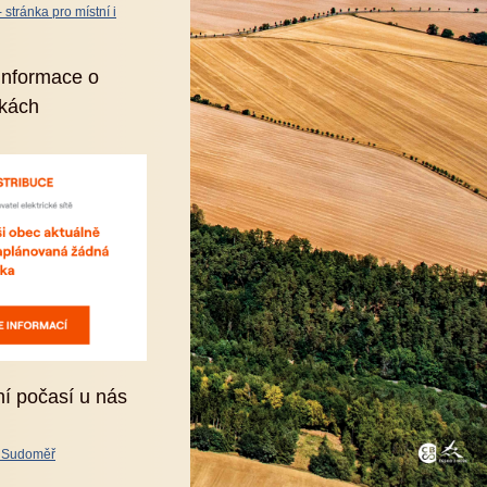
stránka pro místní i
informace o
kách
ní počasí u nás