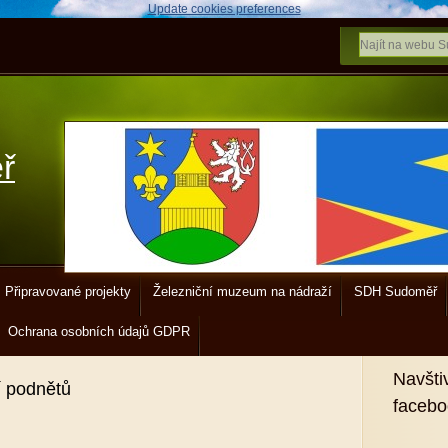
Update cookies preferences
ř
Připravované projekty
Železniční muzeum na nádraží
SDH Sudoměř
Ochrana osobních údajů GDPR
Navšti
í podnětů
faceb