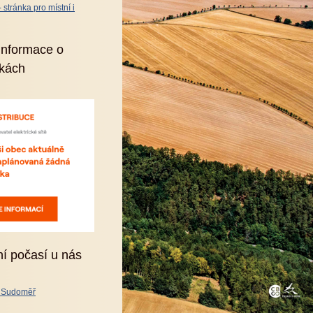
stránka pro místní i
informace o
kách
ní počasí u nás