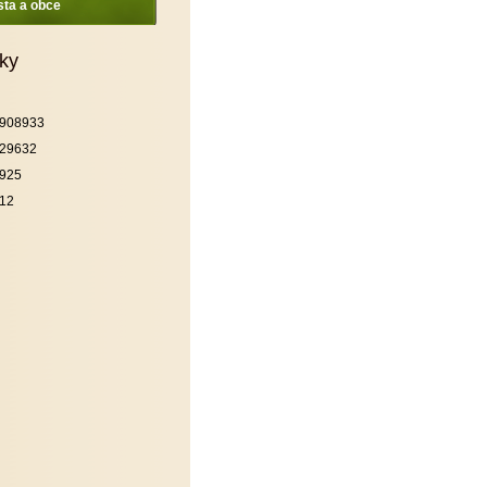
ta a obce
iky
908933
29632
925
12