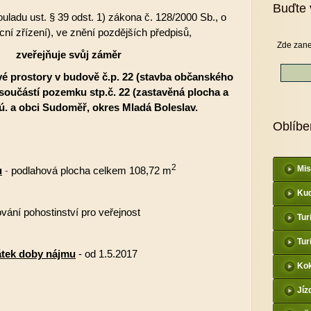
Buďte 
ladu ust. § 39 odst. 1) zákona č. 128/2000 Sb., o
cní zřízení), ve znění pozdějších předpisů,
Zde zane
zveřejňuje svůj záměr
 prostory v budově č.p. 22 (
stavba občanského
e součástí pozemku stp.č. 22 (zastavěná plocha a
.ú. a obci Sudoměř, okres Mladá Boleslav.
Oblíbe
2
Mis
u
-
podlahová plocha celkem 108,72 m
Kud
ování
pohostinství pro veřejnost
Tur
Tur
tek doby nájmu
- od 1.5.2017
Kok
Jíz