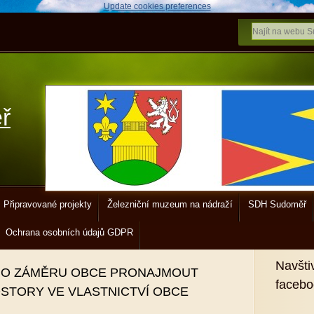
Update cookies preferences
ř
Připravované projekty
Železniční muzeum na nádraží
SDH Sudoměř
Ochrana osobních údajů GDPR
Navšti
Í O ZÁMĚRU OBCE PRONAJMOUT
faceb
STORY VE VLASTNICTVÍ OBCE