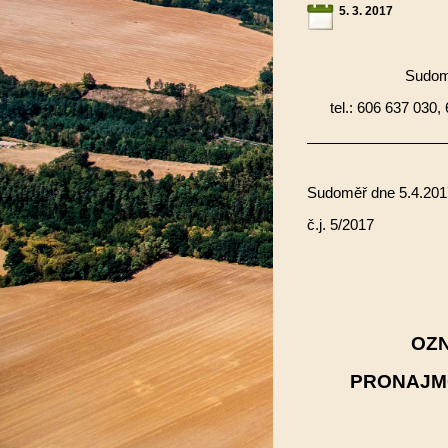
5. 3. 2017
Sudomě
tel.: 606 637 030,
Sudoměř dne 5.4.20
č.j. 
OZN
PRONAJM