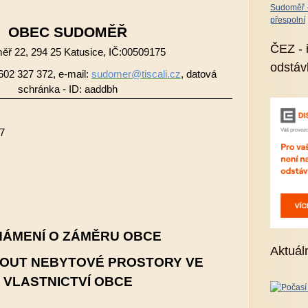
Sudoměř - 
přespolní
OBEC
SUDOMĚŘ
ČEZ - 
ř 22, 294 25 Katusice, IČ:00509175
odstáv
 602 327 372, e-mail:
sudomer@tiscali.cz
, datová
schránka - ID: aaddbh
17
5/2017
ÁMENÍ O ZÁMĚRU OBCE
Aktuál
OUT NEBYTOVÉ PROSTORY VE
VLASTNICTVÍ OBCE