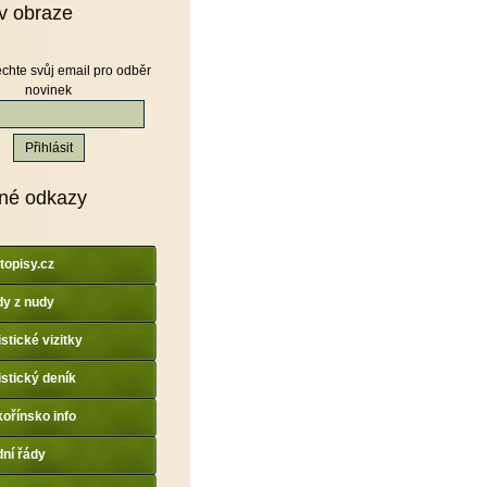
v obraze
chte svůj email pro odběr
novinek
né odkazy
topisy.cz
y z nudy
istické vizitky
istický deník
ořínsko info
dní řády