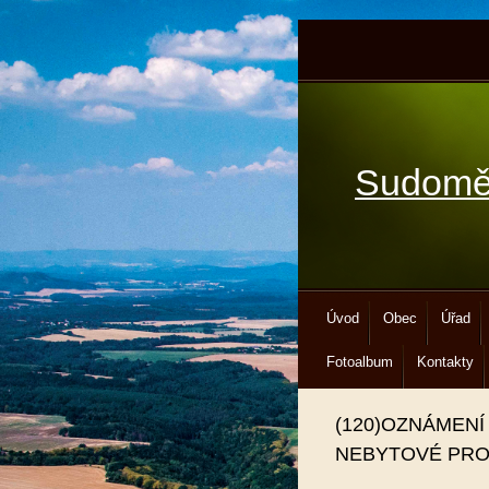
Sudomě
Úvod
Obec
Úřad
Fotoalbum
Kontakty
(120)OZNÁMEN
NEBYTOVÉ PRO