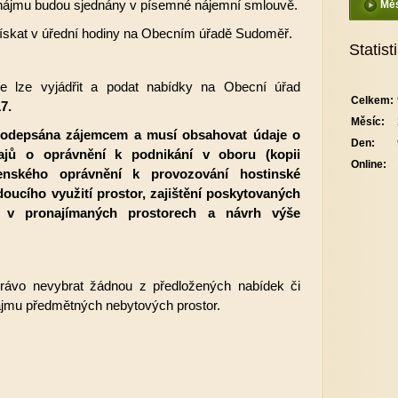
nájmu budou sjednány v písemné nájemní smlouvě.
Měs
 získat v úřední hodiny na Obecním úřadě Sudoměř.
Statist
 lze vyjádřit a podat nabídky na Obecní úřad
Celkem:
7.
Měsíc:
podepsána zájemcem a musí obsahovat údaje o
Den:
ajů o oprávnění k podnikání v oboru (kopii
Online:
enského oprávnění k provozování hostinské
doucího využití prostor, zajištění poskytovaných
 v pronajímaných prostorech a návrh výše
rávo nevybrat žádnou z předložených nabídek či
ájmu předmětných nebytových prostor.