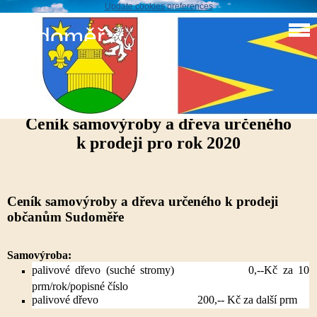
Update cookies preferences
Sudoměř
Ceník samovýroby a dřeva určeného k prodeji pro rok
2020
Ceník samovýroby a dřeva určeného
k prodeji pro rok 2020
Ceník samovýroby a dřeva určeného k prodeji
občanům Sudoměře
Samovýroba:
palivové dřevo (suché stromy) 0,--Kč za 10
prm/rok/popisné číslo
palivové dřevo 200,-- Kč za další prm