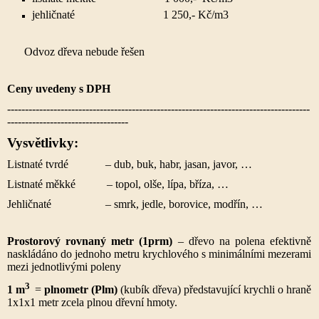
jehličnaté 1 250,- Kč/m3
Odvoz dřeva nebude řešen
Ceny uvedeny s DPH
-------------------------------------------------------------------------------------
----------------------------------
Vysvětlivky:
Listnaté tvrdé
– dub, buk, habr, jasan, javor, …
Listnaté měkké
– topol, olše, lípa, bříza, …
Jehličnaté
– smrk, jedle, borovice, modřín, …
Prostorový rovnaný metr (1prm)
– dřevo na polena efektivně
naskládáno do jednoho metru krychlového s minimálními mezerami
mezi jednotlivými poleny
3
1 m
=
plnometr (Plm)
(kubík dřeva) představující krychli o hraně
1x1x1 metr zcela plnou dřevní hmoty.