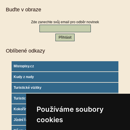
Buďte v obraze
Zde zanechte svůj email pro odběr novinek
Oblíbené odkazy
Mistopisy.cz
Kudy z nudy
Turistické vizitky
Turistický deník
Používáme soubory
Kokořínsko info
cookies
Jízdní řády