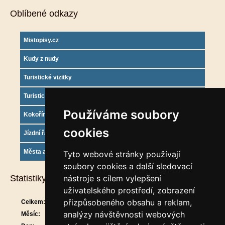
Oblíbené odkazy
Mistopisy.cz
Kudy z nudy
Turistické vizitky
Turistický deník
Používáme soubory
Kokořínsko info
cookies
Jízdní řády
Města a obce
Tyto webové stránky používají
soubory cookies a další sledovací
Statistiky
nástroje s cílem vylepšení
uživatelského prostředí, zobrazení
přizpůsobeného obsahu a reklam,
Celkem:
908709
analýzy návštěvnosti webových
Měsíc:
29638