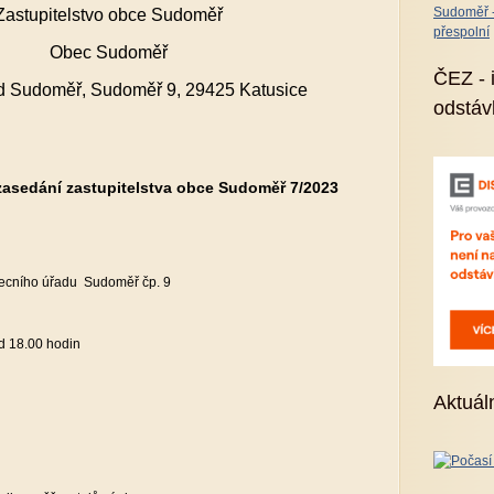
Sudoměř - 
Zastupitelstvo obce Sudoměř
přespolní
Obec Sudoměř
ČEZ - 
d Sudoměř, Sudoměř 9, 29425 Katusice
odstáv
zasedání zastupitelstva obce Sudoměř 7/2023
becního úřadu Sudoměř čp. 9
d 18.00 hodin
Aktuál