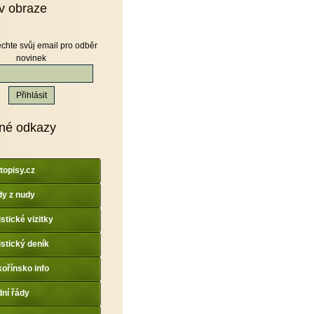
v obraze
chte svůj email pro odběr
novinek
né odkazy
topisy.cz
y z nudy
istické vizitky
istický deník
ořínsko info
dní řády