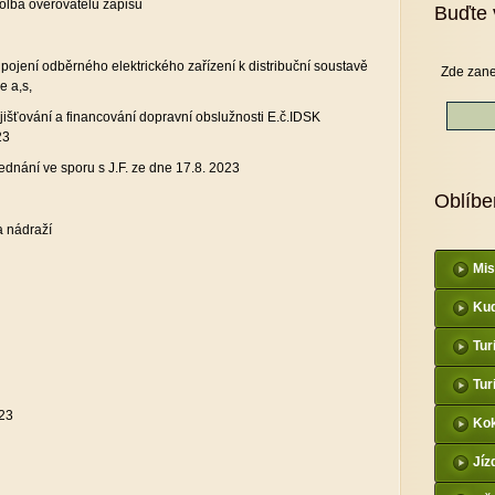
volba ověřovatelů zápisu
Buďte 
ipojení odběrného elektrického zařízení k distribuční soustavě
Zde zane
ce a,s,
jišťování a financování dopravní obslužnosti E.č.IDSK
23
ednání ve sporu s J.F. ze dne 17.8. 2023
Oblíbe
a nádraží
Mis
Kud
Tur
Tur
23
Kok
Jíz