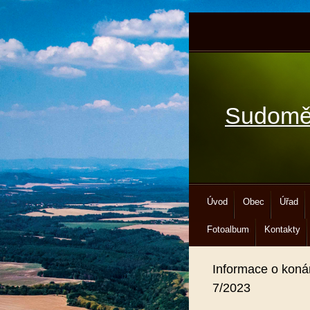
Sudomě
Úvod
Obec
Úřad
Fotoalbum
Kontakty
Informace o koná
7/2023