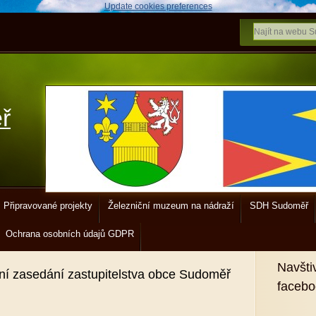
Update cookies preferences
ř
Připravované projekty
Železniční muzeum na nádraží
SDH Sudoměř
Ochrana osobních údajů GDPR
Navšti
ní zasedání zastupitelstva obce Sudoměř
faceb