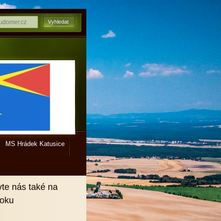
MS Hrádek Katusice
vte nás také na
ooku