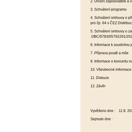
2. Určení zapisovatele a 
3. Schválení programu
4. Schválení smlouvy o př
pro čp. 64 s ČEZ Distribu
5. Schválení smlouvy o za
.OBC/0783/05792291/20
6. Informace k soudnímu j
7. Příprava poutě a mše
9. Informace o koncertu n
10. Všeobecné informace
11. Diskuze
12. Závěr
Vyvěšeno dne : 11.8. 20
Sejmuto dne :