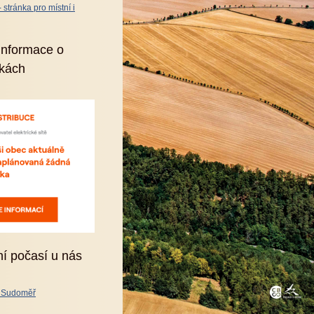
stránka pro místní i
informace o
kách
ní počasí u nás