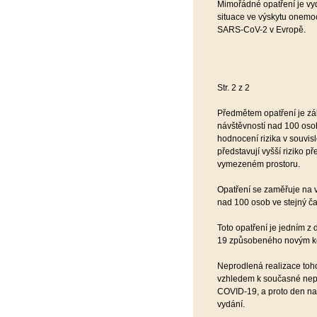
Mimořádné opatření je vy
situace ve výskytu onem
SARS-CoV-2 v Evropě.
Str. 2 z 2
Předmětem opatření je z
návštěvností nad 100 osob
hodnocení rizika v souvi
představují vyšší riziko
vymezeném prostoru.
Opatření se zaměřuje na 
nad 100 osob ve stejný č
Toto opatření je jedním 
19 způsobeného novým k
Neprodlená realizace toho
vzhledem k současné nepř
COVID-19, a proto den na
vydání.