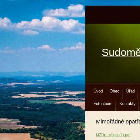
Sudomě
Úvod
Obec
Úřad
Fotoalbum
Kontakty
Mimořádné opatř
MZDr - zákaz (1).pdf