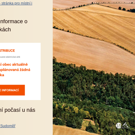
stránka pro místní i
informace o
kách
ní počasí u nás