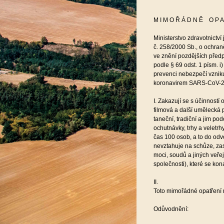
M I M O Ř Á D N Ě O P A
Ministerstvo zdravotnictví
č. 258/2000 Sb., o ochran
ve znění pozdějších předp
podle § 69 odst. 1 písm. i
prevenci nebezpečí vzni
koronavirem SARS-CoV-2 
I. Zakazují se s účinnost
filmová a další umělecká 
taneční, tradiční a jim po
ochutnávky, trhy a veletrhy
čas 100 osob, a to do odv
nevztahuje na schůze, za
moci, soudů a jiných veř
společnosti), které se ko
II.
Toto mimořádné opatření 
Odůvodnění: