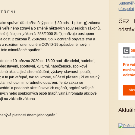
Sudoměř - 
přespolní
 T Ř E N Í
ČEZ - 
 jako správní úřad příslušný podle § 80 odst. 1 písm. g) zákona
ě veřejného zdraví a o změně některých souvisejících zákonů,
odstáv
isů (dále jen „zákon č. 258/2000 Sb.“), nařizuje postupem
) a odst. 2 zákona č. 258/2000 Sb. k ochraně obyvatelstva a
ku a rozšíření onemocnění COVID-19 způsobené novým
toto mimořádné opatření:
í ode dne 10. března 2020 od 18:00 hod. divadelní, hudební,
představení, sportovní, kulturní, náboženské, spolkové,
dobné akce a jiná shromáždění, výstavy, slavnosti, poutě,
, a to jak veřejné, tak soukromé, s účastí přesahující ve stejný
olání tohoto mimořádného opatření. Tento zákaz se
sedání a podobné akce ústavních orgánů, orgánů veřejné
ejných nebo soukromých osob (např. valná hromada akciové
nají na základě zákona.
Aktuál
nabývá platnosti dnem jeho vydání.