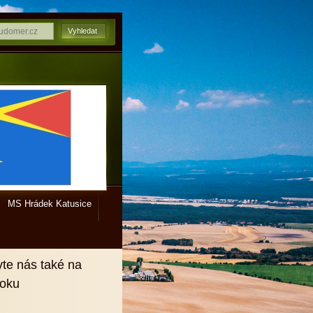
MS Hrádek Katusice
vte nás také na
ooku