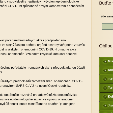
dáno v souvislosti s nepříznivým vývojem epidemiologické
Buďte 
ocnění COVID-19 způsobené novým koronavirem s označením
Zde zane
ákaz pořádání hromadných akcí s předpokládanou
 ve stejný čas pro potřebu orgánů ochrany veřejného zdraví k
Oblíbe
slosti s výskytem onemocnění COVID-19. Hromadné akce
 přenosu onemocnění vzhledem k vysoké kumulaci osob ve
Mis
všechny pořadatele hromadných akcí s předpokládanou účastí
Kud
as.
Tur
z důležitých předpokladů zamezení šíření onemocnění COVID-
oronavirem SARS-CoV-2 na území České republiky.
Tur
to opatření je nezbytná pro adekvátní zhodnocení rizika
Kok
íznivé epidemiologické situaci ve výskytu onemocnění
bytí účinnosti tohoto mimořádného opatření je den jeho
Jíz