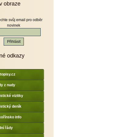
v obraze
chte svůj email pro odběr
novinek
né odkazy
topisy.cz
y z nudy
istické vizitky
istický deník
ořínsko info
dní řády