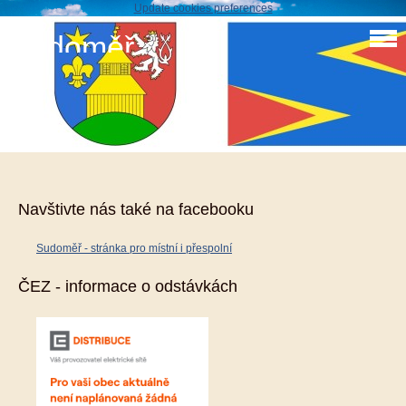
Update cookies preferences
Sudoměř
Nabídka pozemku k pronájmu
nabídka.pdf
Navštivte nás také na facebooku
Sudoměř - stránka pro místní i přespolní
ČEZ - informace o odstávkách