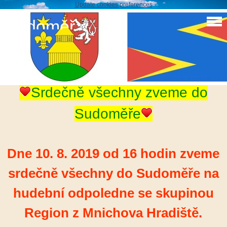
Update cookies preferences
Sudoměř
Srdečně všechny zveme do Sudoměře na taneční
zábavu 10.8.2019
Srdečně všechny zveme do
Sudoměře
Dne 10. 8. 2019 od 16 hodin zveme
srdečně všechny do Sudoměře na
hudební odpoledne se skupinou
Region z Mnichova Hradiště.