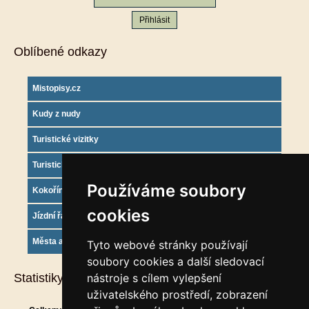
Oblíbené odkazy
Mistopisy.cz
Kudy z nudy
Turistické vizitky
Turistický deník
Používáme soubory
Kokořínsko info
cookies
Jízdní řády
Města a obce
Tyto webové stránky používají
soubory cookies a další sledovací
Statistiky
nástroje s cílem vylepšení
uživatelského prostředí, zobrazení