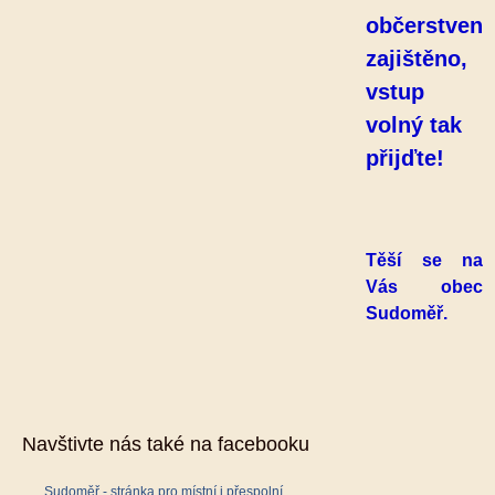
občerstvení
zajištěno,
vstup
volný tak
přijďte!
Těší se na
Vás obec
Sudoměř.
Navštivte nás také na facebooku
Sudoměř - stránka pro místní i přespolní