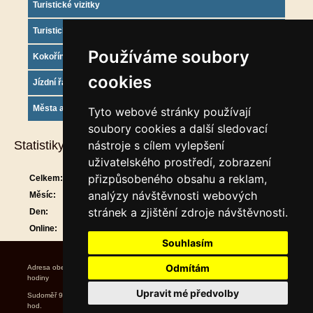
Turistické vizitky
Turistický deník
Používáme soubory
Kokořínsko info
cookies
Jízdní řády
Města a obce
Tyto webové stránky používají
soubory cookies a další sledovací
Statistiky
nástroje s cílem vylepšení
uživatelského prostředí, zobrazení
přizpůsobeného obsahu a reklam,
Celkem:
908874
analýzy návštěvnosti webových
Měsíc:
29640
stránek a zjištění zdroje návštěvnosti.
Den:
931
Online:
16
Souhlasím
Odmítám
Adresa obecního úřadu Úřední
hodiny Starosta Místostarost
Upravit mé předvolby
Sudoměř 9 středa 17.00 ~ 19.00
hod. Ladislav Jíra Bc. Petr Bajer