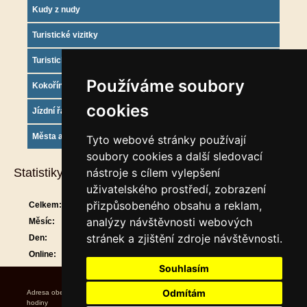
Kudy z nudy
Turistické vizitky
Turistický deník
Používáme soubory
Kokořínsko info
cookies
Jízdní řády
Města a obce
Tyto webové stránky používají
soubory cookies a další sledovací
Statistiky
nástroje s cílem vylepšení
uživatelského prostředí, zobrazení
přizpůsobeného obsahu a reklam,
Celkem:
910637
analýzy návštěvnosti webových
Měsíc:
29799
stránek a zjištění zdroje návštěvnosti.
Den:
1308
Online:
20
Souhlasím
Odmítám
Adresa obecního úřadu Úřední
hodiny Starosta Místostarost