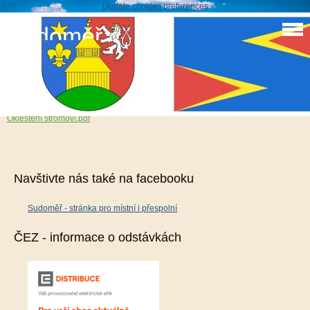
Update cookies preferences
Sudoměř
Upozornění ČEZ distribuce okleštění stromoví
odstranění porostů
Okleštění stromoví.pdf
Navštivte nás také na facebooku
Sudoměř - stránka pro místní i přespolní
ČEZ - informace o odstávkách