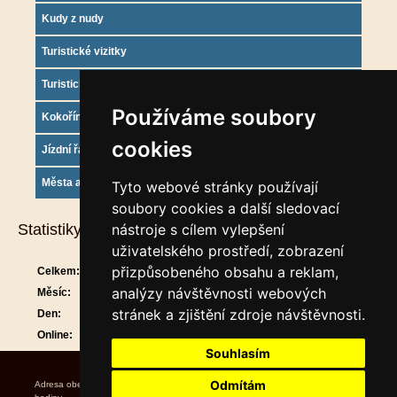
Kudy z nudy
Turistické vizitky
Turistický deník
Používáme soubory
Kokořínsko info
cookies
Jízdní řády
Města a obce
Tyto webové stránky používají
soubory cookies a další sledovací
Statistiky
nástroje s cílem vylepšení
uživatelského prostředí, zobrazení
přizpůsobeného obsahu a reklam,
Celkem:
908724
analýzy návštěvnosti webových
Měsíc:
29637
stránek a zjištění zdroje návštěvnosti.
Den:
905
Online:
12
Souhlasím
Odmítám
Adresa obecního úřadu Úřední