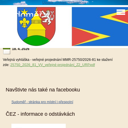
Update cookies preferences
Sudoměř
Veřejná vyhláška - veřejné projednání MMR-
25750/2026-81
18. 4. 2026
Veřejná vyhláška - veřejné projednání MMR-25750/2026-81 ke stažení
zde:
25750_2026_81_VV_veřejné projednání_Z2_URP.pdf
Navštivte nás také na facebooku
Sudoměř - stránka pro místní i přespolní
ČEZ - informace o odstávkách