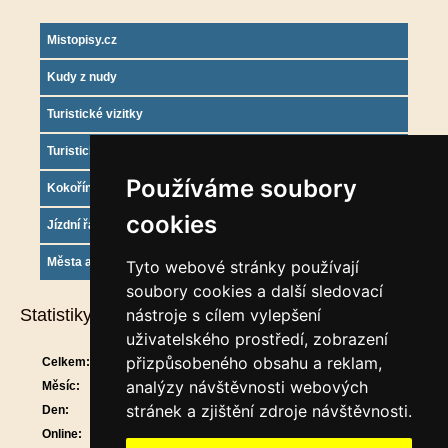
Mistopisy.cz
Kudy z nudy
Turistické vizitky
Turistický deník
Používáme soubory
Kokořínsko info
cookies
Jízdní řády
Města a obce
Tyto webové stránky používají
soubory cookies a další sledovací
Statistiky
nástroje s cílem vylepšení
uživatelského prostředí, zobrazení
přizpůsobeného obsahu a reklam,
Celkem:
912316
analýzy návštěvnosti webových
Měsíc:
30346
stránek a zjištění zdroje návštěvnosti.
Den:
1537
Online:
26