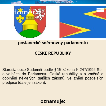
Update cookies preferences
Sudoměř
Volby 2017
Oznámení o době a místě konání voleb do
poslanecké sněmovny parlamentu
ČESKÉ REPUBLIKY
Starosta obce Sudoměř podle
§
15 zákona
č.
247/1995 Sb.,
o volbách do Parlamentu České republiky a o změně a
doplnění některých dalších zákonů, ve znění pozdějších
předpisů (dále jen zákon),
oznamuje: