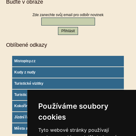
Buďte v obraze
Zde zanechte svůj email pro odběr novinek
Oblíbené odkazy
Mistopisy.cz
Kudy z nudy
Turistické vizitky
Turistický deník
Používáme soubory
Kokořínsko info
cookies
Jízdní řády
Města a obce
Tyto webové stránky používají