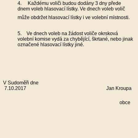
4. Každému voliči budou dodány 3 dny přede
dnem voleb hlasovací lístky. Ve dnech voleb volič
může obdržet hlasovací lístky i ve volební místnosti.
5. Ve dnech voleb na žádost voliče okrsková
volební komise vydá za chybějící, škrtané, nebo jinak
označené hlasovací lístky jiné.
V Sudoměři dne
7.10.2017 Jan Kroupa
s
obce