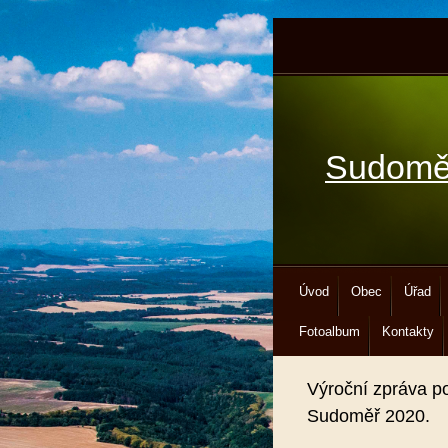
Sudomě
Úvod
Obec
Úřad
Fotoalbum
Kontakty
Výroční zpráva p
Sudoměř 2020.