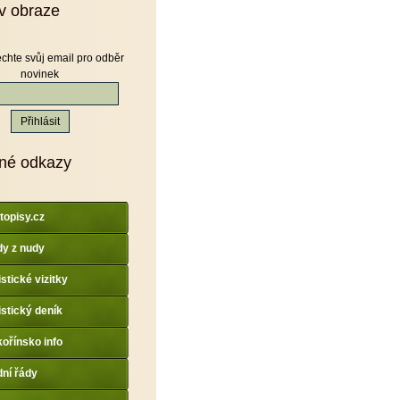
v obraze
chte svůj email pro odběr
novinek
né odkazy
topisy.cz
y z nudy
istické vizitky
istický deník
ořínsko info
dní řády