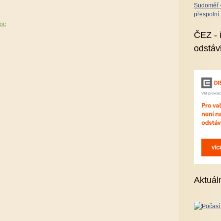
Sudoměř - 
přespolní
doc
ČEZ - 
odstáv
Aktuál