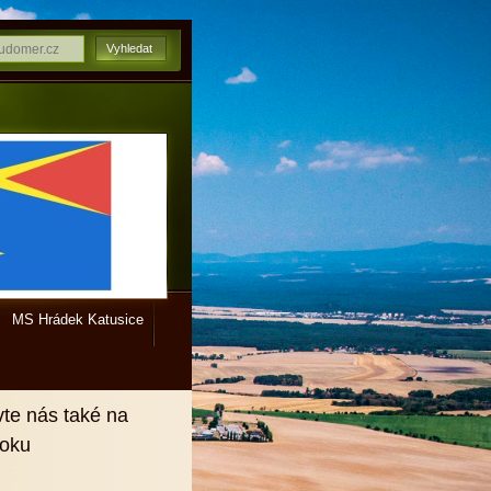
MS Hrádek Katusice
vte nás také na
ooku