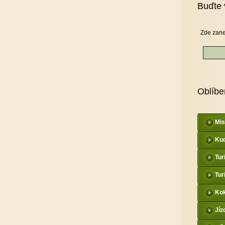
Buďte 
Zde zane
Oblíbe
Mis
Kud
Tur
Tur
Kok
Jíz