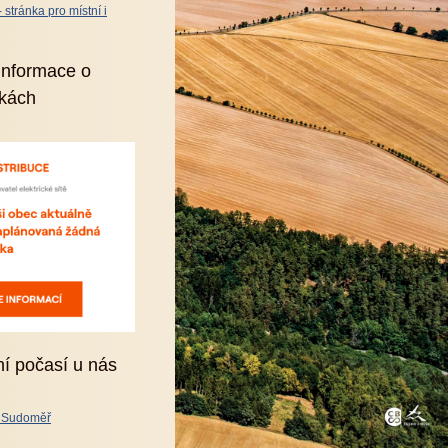
stránka pro místní i
informace o
kách
ní počasí u nás