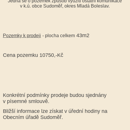
Jedná se o pozemek způsob využití ostatní komunikace
v k.ú. obce Sudoměř, okres Mladá Boleslav.
43m2
Pozemky k prodeji
- plocha celkem
Cena pozemku 10750,-Kč
Konkrétní podmínky prodeje budou sjednány
v písemné smlouvě.
Bližší informace lze získat v úřední hodiny na
Obecním úřadě Sudoměř.