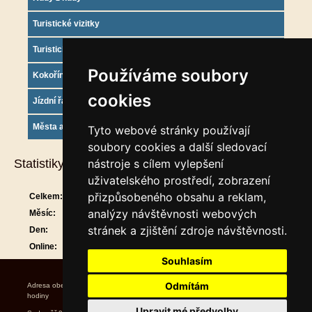
Turistické vizitky
Turistický deník
Používáme soubory
Kokořínsko info
cookies
Jízdní řády
Města a obce
Tyto webové stránky používají
soubory cookies a další sledovací
nástroje s cílem vylepšení
Statistiky
uživatelského prostředí, zobrazení
přizpůsobeného obsahu a reklam,
Celkem:
909081
analýzy návštěvnosti webových
Měsíc:
29607
stránek a zjištění zdroje návštěvnosti.
Den:
931
Online:
17
Souhlasím
Odmítám
Adresa obecního úřadu Úřední
hodiny Starosta Místostarost
Upravit mé předvolby