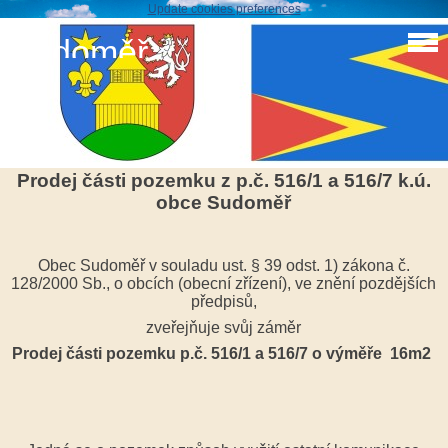
Update cookies preferences
Sudoměř
Záměr obce prodej pozemku 516/1 a 516/7
OZNÁMENÍ O ZÁMĚRU OBCE
Prodej části pozemku z p.č. 516/1 a 516/7 k.ú.
obce Sudoměř
Obec Sudoměř v souladu ust. § 39 odst. 1) zákona č.
128/2000 Sb., o obcích (obecní zřízení), ve znění pozdějších
předpisů,
zveřejňuje svůj záměr
Prodej části pozemku p.č. 516/1 a 516/7 o výměře 16m2