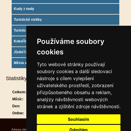
Kudy z nudy
Turistické vizitky
Turistický deník
Používáme soubory
Kokořínsko info
cookies
Jízdní řády
Města a obce
Tyto webové stránky používají
soubory cookies a další sledovací
Statistiky
nástroje s cílem vylepšení
uživatelského prostředí, zobrazení
přizpůsobeného obsahu a reklam,
Celkem:
911695
analýzy návštěvnosti webových
Měsíc:
30032
stránek a zjištění zdroje návštěvnosti.
Den:
1455
Online:
21
Souhlasím
Odmítám
Adresa obecního úřadu Úřední