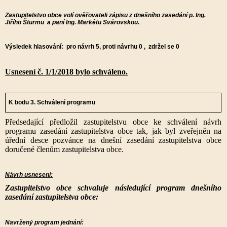
Zastupitelstvo obce volí ověřovateli zápisu z dnešního zasedání p.
Ing.
Jiřího Šturmu
a paní Ing. Markétu Svárovskou
.
Výsledek hlasování: pro návrh
5
, proti návrhu 0 , zdržel se 0
Usnesení č. 1/1/2018 bylo schváleno.
K bodu 3.
Schválení programu
Předsedající předložil zastupitelstvu obce ke schválení návrh
programu zasedání zastupitelstva obce tak, jak byl zveřejněn na
úřední desce pozvánce na dnešní zasedání zastupitelstva obce
doručené členům zastupitelstva obce.
Návrh usnesení:
Zastupitelstvo obce schvaluje následující program dnešního
zasedání zastupitelstva obce:
Navržený program jednání: