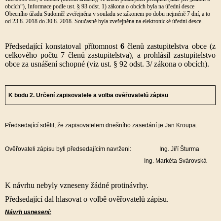
obcích“), Informace podle ust. § 93 odst. 1) zákona o obcích byla na úřední desce
Obecního úřadu Sudoměř zveřejněna v souladu se zákonem po dobu nejméně 7 dní, a to
od 23.8. 2018 do 30.8. 2018. Současně byla zveřejněna na elektronické úřední desce.
Předsedající konstatoval přítomnost
6
členů zastupitelstva obce (z
celkového počtu 7 členů zastupitelstva), a prohlásil zastupitelstvo
obce za usnášení schopné (viz ust. § 92 odst. 3/ zákona o obcích).
K bodu 2.
Určení zapisovatele a volba ověřovatelů zápisu
Předsedající sdělil, že zapisovatelem dnešního zasedání je Jan Kroupa.
Ověřovateli zápisu byli předsedajícím navrženi: Ing. Jiří Šturma
Ing. Markéta Svárovská
K návrhu nebyly vzneseny žádné protinávrhy.
Předsedající dal hlasovat o volbě ověřovatelů zápisu.
Návrh usnesení: