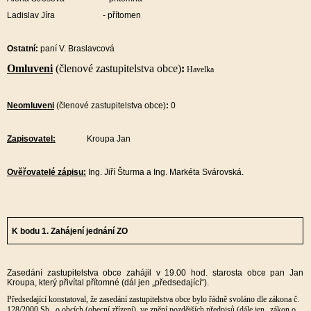
Ladislav Jíra - přítomen
O
statní:
paní V. Braslavcová
Omluveni
(
členové zastupitelstva obce)
:
Havelka
Neomluveni
(členové zastupitelstva obce)
:
0
Zapisovatel:
Kroupa Jan
Ověřovatelé zápisu:
Ing. Jiří Šturma a Ing. Markéta Svárovská.
K bodu 1. Zahájení jednání ZO
Zasedání zastupitelstva obce zahájil v 19.00 hod. starosta obce pan Jan
Kroupa, který přivítal přítomné (dál jen „předsedající“).
Předsedající konstatoval, že zasedání zastupitelstva obce bylo řádně svoláno dle zákona č.
128/2000 Sb., o obcích (obecní zřízení), ve znění pozdějších předpisů (dále jen „zákon o