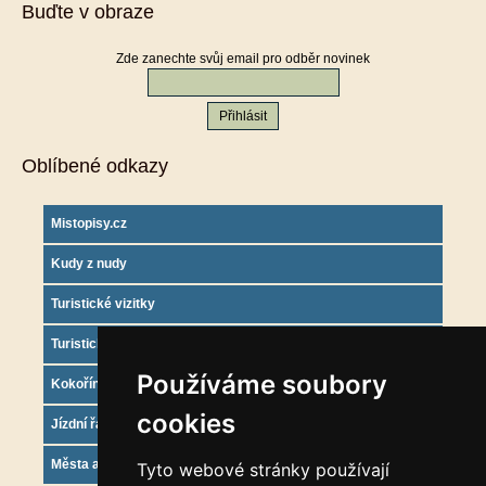
Buďte v obraze
Zde zanechte svůj email pro odběr novinek
Oblíbené odkazy
Mistopisy.cz
Kudy z nudy
Turistické vizitky
Turistický deník
Používáme soubory
Kokořínsko info
cookies
Jízdní řády
Města a obce
Tyto webové stránky používají