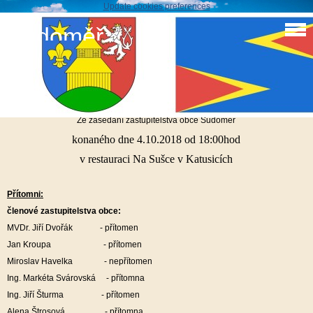
Update cookies preferences
Sudoměř
Zápis zastupitelstva 6/2018
Zápis č. 6/2018
Ze zasedání zastupitelstva obce Sudoměř
konaného dne 4.10.2018 od 18:00hod
v restauraci Na Sušce v Katusicích
Přítomni:
členové zastupitelstva obce:
MVDr. Jiří Dvořák - přítomen
Jan Kroupa - přítomen
Miroslav Havelka - nepřítomen
Ing. Markéta Svárovská - přítomna
Ing. Jiří Šturma - přítomen
Alena Štrosová - přítomna