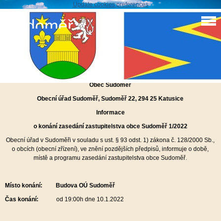
Update cookies preferences
Sudoměř
Zastupitelstvo obce 1/2022
Zastupitelstvo obce Sudoměř 1.2022
Obec Sudoměř
Obecní úřad Sudoměř,
Sudoměř 22, 294 25 Katusice
Informace
o konání zasedání zastupitelstva obce Sudoměř 1/2022
Obecní úřad v Sudoměři v souladu s ust. § 93 odst. 1) zákona č. 128/2000 Sb.,
o obcích (obecní zřízení), ve znění pozdějších předpisů, informuje o době,
místě a programu zasedání zastupitelstva obce Sudoměř.
Místo konání: Budova OÚ Sudoměř
Čas konání:
od 19:00h dne 10.1.2022