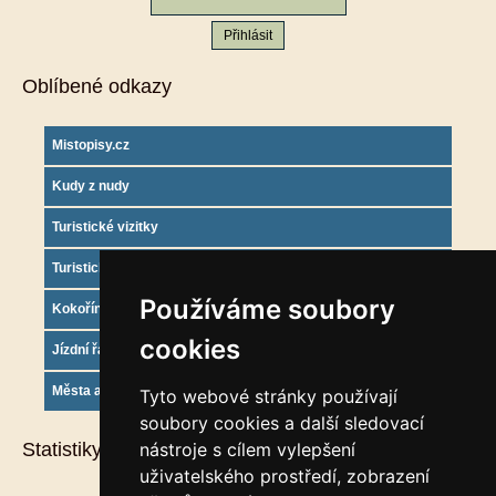
Oblíbené odkazy
Mistopisy.cz
Kudy z nudy
Turistické vizitky
Turistický deník
Používáme soubory
Kokořínsko info
cookies
Jízdní řády
Města a obce
Tyto webové stránky používají
soubory cookies a další sledovací
Statistiky
nástroje s cílem vylepšení
uživatelského prostředí, zobrazení