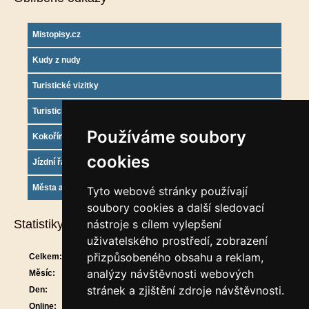
Mistopisy.cz
Kudy z nudy
Turistické vizitky
Turistický deník
Používáme soubory
Kokořínsko info
cookies
Jízdní řády
Města a obce
Tyto webové stránky používají
soubory cookies a další sledovací
Statistiky
nástroje s cílem vylepšení
uživatelského prostředí, zobrazení
přizpůsobeného obsahu a reklam,
Celkem:
912124
analýzy návštěvnosti webových
Měsíc:
30250
stránek a zjištění zdroje návštěvnosti.
Den:
1491
Online:
24