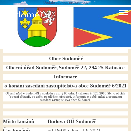
Update cookies preferences
Sudoměř
Zastupitelstvo obce 6/2021
Zastupitelstvo obce Sudoměř 6. 2021
Obec Sudoměř
Obecní úřad Sudoměř,
Sudoměř 22, 294 25 Katusice
Informace
o konání zasedání zastupitelstva obce Sudoměř 6/2021
Obecní úřad v Sudoměři v souladu s ust. § 93 odst. 1) zákona č. 128/2000 Sb., o obcích
(obecní zřízení), ve znění pozdějších předpisů, informuje o době, místě a programu
zasedání zastupitelstva obce Sudoměř.
Místo konání: Budova OÚ Sudoměř
Čas konání:
od 19:00h dne 11.8.2021