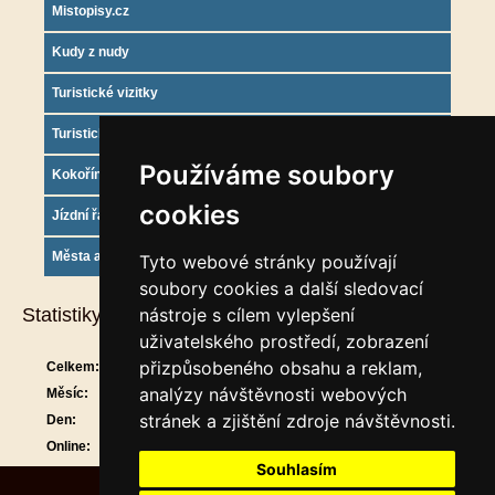
Mistopisy.cz
Kudy z nudy
Turistické vizitky
Turistický deník
Používáme soubory
Kokořínsko info
cookies
Jízdní řády
Města a obce
Tyto webové stránky používají
soubory cookies a další sledovací
Statistiky
nástroje s cílem vylepšení
uživatelského prostředí, zobrazení
přizpůsobeného obsahu a reklam,
Celkem:
913360
analýzy návštěvnosti webových
Měsíc:
30675
stránek a zjištění zdroje návštěvnosti.
Den:
1515
Online:
15
Souhlasím