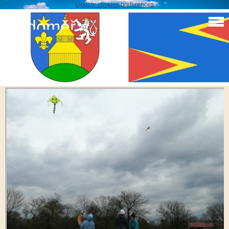
Update cookies preferences
Sudoměř
Drakiáda 2017
IMG_20171028_155502_resized_20171030_093231860