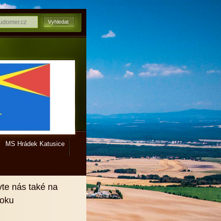
MS Hrádek Katusice
vte nás také na
ooku