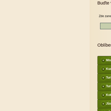
Buďte 
Zde zane
Oblíbe
Mis
Kud
Tur
Tur
Kok
Jíz