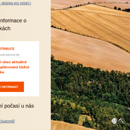
stránka pro místní i
informace o
kách
ní počasí u nás