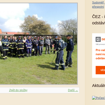
Sudoměř - 
přespolní
ČEZ - 
odstáv
Aktuál
Zpět do složky
Další →