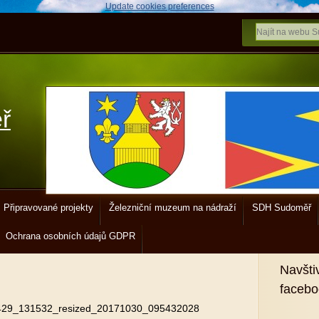
Update cookies preferences
ř
Připravované projekty
Železniční muzeum na nádraží
SDH Sudoměř
Ochrana osobních údajů GDPR
Navšti
faceb
29_131532_resized_20171030_095432028