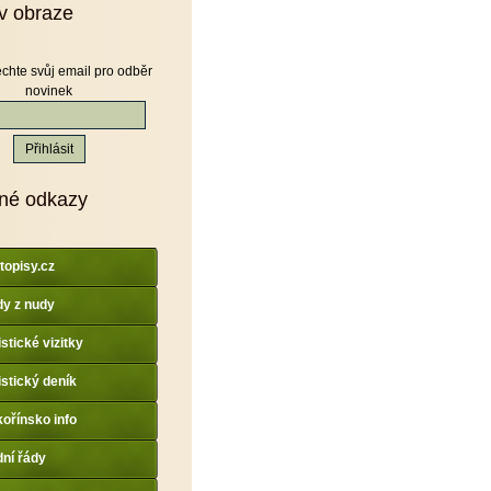
v obraze
chte svůj email pro odběr
novinek
né odkazy
topisy.cz
y z nudy
istické vizitky
istický deník
ořínsko info
dní řády