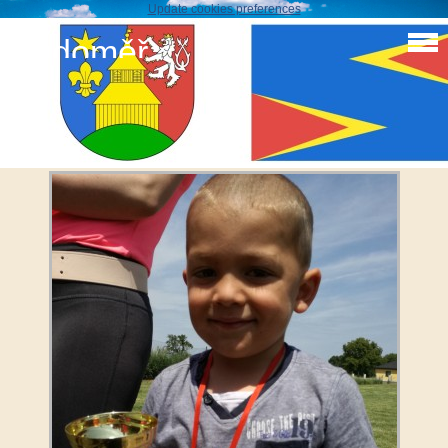
Update cookies preferences
Sudoměř
Hasičky 2017
IMG_20170603_125812_resized_20171030_094748342