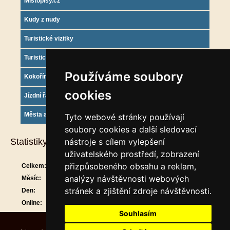
Mistopisy.cz
Kudy z nudy
Turistické vizitky
Turistický deník
Používáme soubory
Kokořínsko info
cookies
Jízdní řády
Města a obce
Tyto webové stránky používají
soubory cookies a další sledovací
Statistiky
nástroje s cílem vylepšení
uživatelského prostředí, zobrazení
přizpůsobeného obsahu a reklam,
Celkem:
911864
analýzy návštěvnosti webových
Měsíc:
30124
stránek a zjištění zdroje návštěvnosti.
Den:
1413
Online:
16
Souhlasím