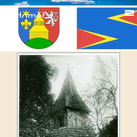
Update cookies preferences
Sudoměř
Historické fota obce
F 213