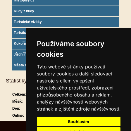
Mistopisy.cz
Kudy z nudy
Turistické vizitky
Turistický deník
Používáme soubory
Kokořínsko info
cookies
Jízdní řády
Města a obce
Tyto webové stránky používají
soubory cookies a další sledovací
Statistiky
nástroje s cílem vylepšení
uživatelského prostředí, zobrazení
přizpůsobeného obsahu a reklam,
Celkem:
909563
analýzy návštěvnosti webových
Měsíc:
29512
stránek a zjištění zdroje návštěvnosti.
Den:
848
Online:
20
Souhlasím